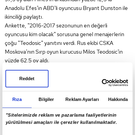
Anadolu Efes'in ABD'li oyuncusu Bryant Dunston ile
ikinciliği paylaştı.
Ankette, "2016-2017 sezonunun en değerli
oyuncusu kim olacak" sorusuna genel menajerlerin
çoğu "Teodosic" yanıtını verdi. Rus ekibi CSKA
Moskova'nın Sırp oyun kurucusu Milos Teodosic'in
yüzde 62,5 oy aldı.
Teodosic, ayrıca yüzde 81,25 oyla en iyi pas veren,
yüzde 56,25'le en iyi oyun kurucu ve yüzde 62,5 ile
Reddet
en iyi basketbol zekasına sahip oyuncu seçildi.
Rıza
Bilgiler
Reklam Ayarları
Hakkında
"Sitelerimizde reklam ve pazarlama faaliyetlerinin
yürütülmesi amaçları ile çerezler kullanılmaktadır.