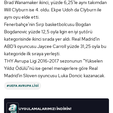
Brad Wanamaker ikinci, yüzde 6,25'le aynı takımdan
verileriniz işlenmekte olup gerekli olan çerezler bilgi
Will Clyburn ise 4. oldu. Ekpe Udoh da Clyburn ile
toplumu hizmetlerinin sunulması amacıyla
kullanılmaktadır. Diğer çerezler, sitemizin daha işlevsel
aynı oyu elde etti.
kılınması ve kişiselleştirilmesi ve sizlere yönelik
Fenerbahçe'nin Sırp basketbolcusu Bogdan
reklam/pazarlama faaliyetlerinin yapılması, amaçlarıyla
Bogdanovic yüzde 12,5 oyla ligin en iyi şutörü
sınırlı olarak açık rızanız dahilinde kullanılacaktır.
kategorisinde ikinci sırada yer aldı. Real Madrid'in
ABD'li oyuncusu Jaycee Carroll yüzde 31,25 oyla bu
Çerezlere ilişkin tercihlerinizi aşağıda yer alan panel
vasıtasıyla belirleyebilirsiniz. Çerezlere ilişkin detaylı bilgi
kategoride ilk sıraya yerleşti.
için Ayarlar butonuna tıklayabilir,
Çerez Bilgilendirme
THY Avrupa Ligi 2016-2017 sezonunun "Yükselen
Metnimizi
ziyaret edebilirsiniz.
Yıldız Ödülü"nü ise genel menajerlere göre Real
Madrid'in Sloven oyuncusu Luka Doncic kazanacak.
6698 sayılı Kişisel Verilerin Korunması Kanunu uyarınca
hazırlanmış Aydınlatma Metnimizi okumak ve sitemizde
#UEFA AVRUPA LIGI
ilgili mevzuata uygun olarak kullanılan çerezlerle ilgili bilgi
almak için lütfen
tıklayınız
.
UYGULAMALARIMIZI İNDİRİN!