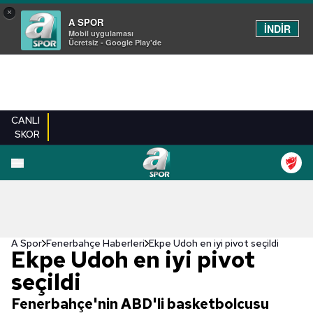
×
A SPOR
İNDİR
Mobil uygulaması
Ücretsiz - Google Play'de
CANLI
SKOR
A Spor
Fenerbahçe Haberleri
Ekpe Udoh en iyi pivot seçildi
Ekpe Udoh en iyi pivot
seçildi
Fenerbahçe'nin ABD'li basketbolcusu