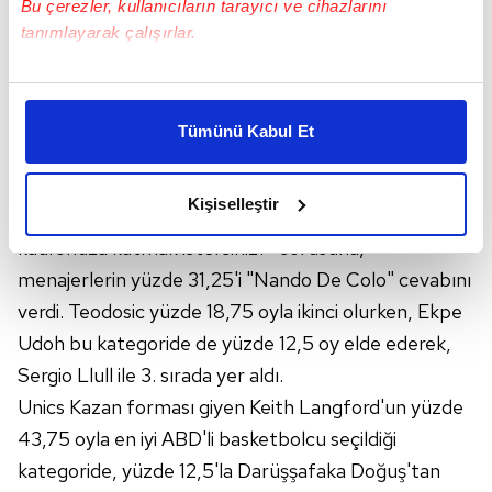
Bu çerezler, kullanıcıların tarayıcı ve cihazlarını
tanımlayarak çalışırlar.
Bu çerezlere izin vermeniz halinde sizlere özel
kişiselleştirilmiş reklamlar sunabilir, sayfalarımızda sizlere
Tümünü Kabul Et
daha iyi reklam deneyimi yaşatabiliriz. Bunu yaparken
amacımızın size daha iyi bir reklam deneyimi sunmak
olduğunu ve sizlere en iyi içerikleri sunabilmek adına
Kişiselleştir
Ankette yöneltilen, "Mümkün olsa hangi oyuncuyu
elimizden gelen çabayı gösterdiğimizi ve bu noktada,
reklamların maliyetlerimizi karşılamak noktasında tek gelir
kadronuza katmak istersiniz?" sorusuna,
kalemimiz olduğunu sizlere hatırlatmak isteriz.
menajerlerin yüzde 31,25'i "Nando De Colo" cevabını
verdi. Teodosic yüzde 18,75 oyla ikinci olurken, Ekpe
Her halükârda, kullanıcılar, bu çerezlere izin vermedikleri
Udoh bu kategoride de yüzde 12,5 oy elde ederek,
takdirde, kullanıcılara hedefli reklamlar
Sergio Llull ile 3. sırada yer aldı.
gösterilmeyecektir."
Unics Kazan forması giyen Keith Langford'un yüzde
Sizlere daha iyi bir hizmet sunabilmek için İnternet
43,75 oyla en iyi ABD'li basketbolcu seçildiği
Sitemizde kendimize ve üçüncü kişilere ait çerezler
kategoride, yüzde 12,5'la Darüşşafaka Doğuş'tan
kullanılmaktadır. Bu çerezler vasıtasıyla çeşitli kişisel