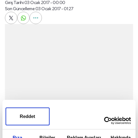
Giriş Tarihi:
03 Ocak 2017 - 00:00
Son Güncelleme:
03 Ocak 2017 - 01:27
Reddet
Blind, Manchester United'da bu sezon sadece 4 lig
Rıza
Bilgiler
Reklam Ayarları
Hakkında