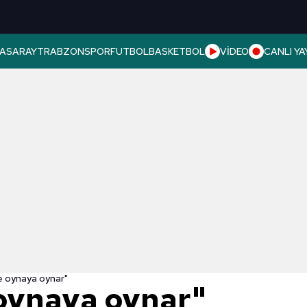
ASARAY
TRABZONSPOR
FUTBOL
BASKETBOL
VİDEO
CANLI YA
e oynaya oynar"
 oynaya oynar"