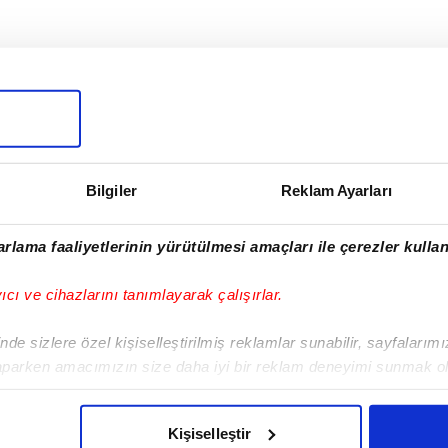
I
Bilgiler
Reklam Ayarları
rlama faaliyetlerinin yürütülmesi amaçları ile çerezler kullan
Sonraki Haber
Van Persie'ye büyük
yıcı ve cihazlarını tanımlayarak çalışırlar.
şok!
de sizlere özel kişiselleştirilmiş reklamlar sunabilir, sayfalarım
aparken amacımızın size daha iyi bir reklam deneyimi sunmak ol
imizden gelen çabayı gösterdiğimizi ve bu noktada, reklamların ma
olduğunu sizlere hatırlatmak isteriz.
Kişiselleştir