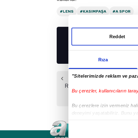
#LENS
#KASIMPAŞA
#A SPOR
Reddet
UYGULAMALARIMIZ
İNDİRİN!
Rıza
"Sitelerimizde reklam ve paza
Önceki Haber
Robin Van Persie'nin
Bu çerezler, kullanıcıların tara
niyeti bozuk
Bu çerezlere izin vermeniz halin
deneyimi yaşatabiliriz. Bunu y
içerikleri sunabilmek adına el
noktasında tek gelir kalemimiz 