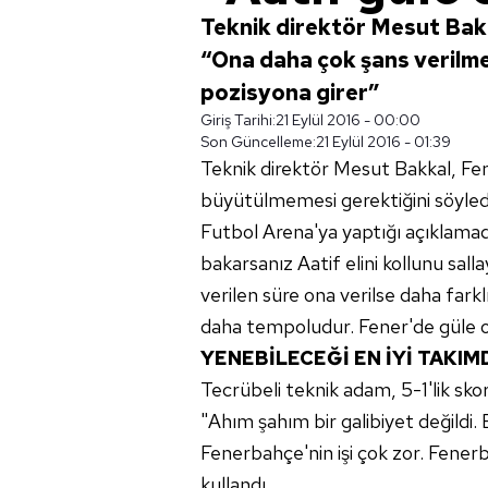
Teknik direktör Mesut Bakka
“Ona daha çok şans verilmel
pozisyona girer”
Giriş Tarihi:
21 Eylül 2016 - 00:00
Son Güncelleme:
21 Eylül 2016 - 01:39
Teknik direktör Mesut Bakkal, F
büyütülmemesi gerektiğini söyledi
Futbol Arena'ya yaptığı açıklama
bakarsanız Aatif elini kollunu sall
verilen süre ona verilse daha farkl
daha tempoludur. Fener'de güle o
YENEBİLECEĞİ EN İYİ TAKIM
Tecrübeli teknik adam, 5-1'lik sko
"Ahım şahım bir galibiyet değildi.
Fenerbahçe'nin işi çok zor. Fenerb
kullandı.