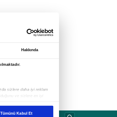
Hakkında
ılmaktadır.
ızda sizlere daha iyi reklam
duğunu ve sizlere en iyi
liyetlerimizi karşılamak
Tümünü Kabul Et