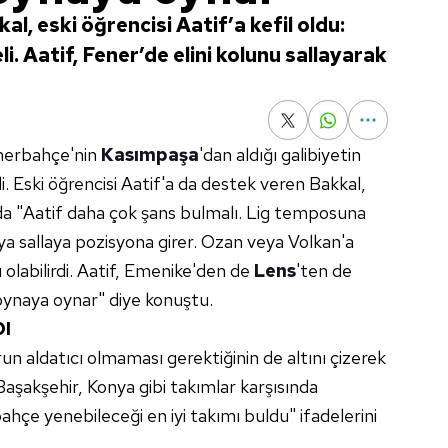
l, eski öğrencisi Aatif’a kefil oldu:
i. Aatif, Fener’de elini kolunu sallayarak
enerbahçe'nin
Kasımpaşa
'dan aldığı galibiyetin
. Eski öğrencisi Aatif'a da destek veren Bakkal,
da "Aatif daha çok şans bulmalı. Lig temposuna
aya sallaya pozisyona girer. Ozan veya Volkan'a
ı olabilirdi. Aatif, Emenike'den de
Lens
'ten de
ynaya oynar" diye konuştu.
DI
run aldatıcı olmaması gerektiğinin de altını çizerek
 Başakşehir, Konya gibi takımlar karşısında
ahçe yenebileceği en iyi takımı buldu" ifadelerini