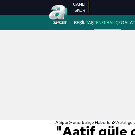
CANLI
SKOR
BEŞİKTAŞ
FENERBAHÇE
GALAT
A Spor
Fenerbahçe Haberleri
"Aatif gül
"Aatif güle