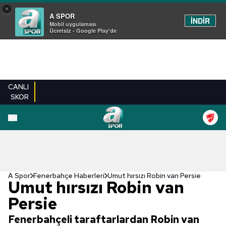
×
A SPOR
İNDİR
Mobil uygulaması
Ücretsiz - Google Play'de
CANLI
SKOR
A Spor
Fenerbahçe Haberleri
Umut hırsızı Robin van Persie
Umut hırsızı Robin van
Persie
Fenerbahçeli taraftarlardan Robin van