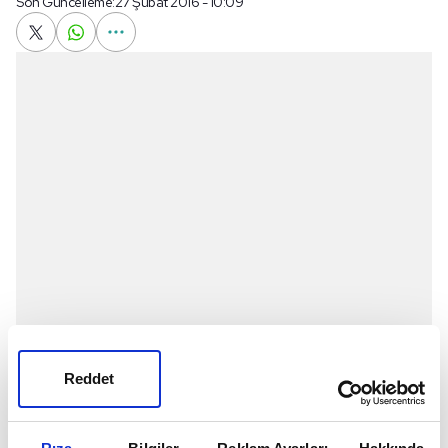
Son Güncelleme:
27 Şubat 2016 - 10:09
Reddet
Lokomotiv Moskova maçının uzatma dakikalarında
ayağına aldığı darbeyle yerde kalan Volkan Şen, 90