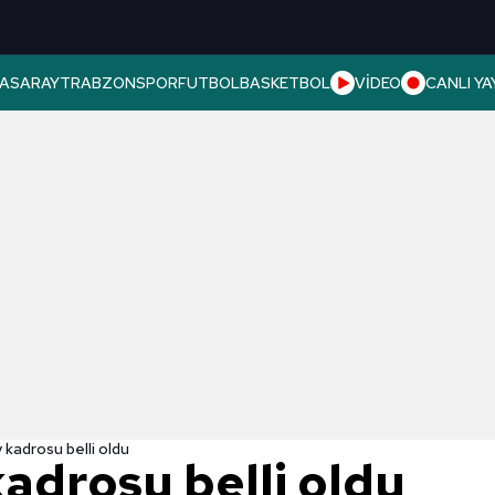
ASARAY
TRABZONSPOR
FUTBOL
BASKETBOL
VİDEO
CANLI YA
kadrosu belli oldu
adrosu belli oldu