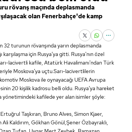
Turu rövanş maçında deplasmanda
şılaşacak olan Fenerbahçe'de kamp
n 32 turunun rövanşında yarın deplasmanda
karşılaşma için Rusya'ya gitti. Rusya'nın özel
rı-lacivertli kafile, Atatürk Havalimanı'ndan Türk
eriyle Moskova'ya uçtu.Sarı-lacivertlilerin
omotiv Moskova ile oynayacağı UEFA Avrupa
nin 20 kişilik kadrosu belli oldu. Rusya'ya hareket
 yönetimindeki kafilede yer alan isimler şöyle:
 Ertuğrul Taşkıran, Bruno Alves, Simon Kjaer,
n Ali Kaldırım, Gökhan Gönül,Şener Özbayraklı,
 Ozan Tufan, Uygar Mert Zeybek, Ramazan