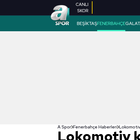
CANLI
SKOR
BEŞİKTAŞ
FENERBAHÇE
GALAT
A Spor
Fenerbahçe Haberleri
Lokomotiv 
Lokomotiv k