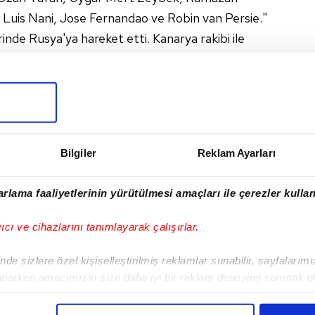
 Luis Nani, Jose Fernandao ve Robin van Persie."
nde Rusya'ya hareket etti. Kanarya rakibi ile
azanarak tur için avantaj elde etmişti.
I
Bilgiler
Reklam Ayarları
rlama faaliyetlerinin yürütülmesi amaçları ile çerezler kullan
Sonraki Haber
yıcı ve cihazlarını tanımlayarak çalışırlar.
'Patron geldi, sıkıntı
yok'
de sizlere özel kişiselleştirilmiş reklamlar sunabilir, sayfalarım
aparken amacımızın size daha iyi bir reklam deneyimi sunmak ol
imizden gelen çabayı gösterdiğimizi ve bu noktada, reklamların ma
olduğunu sizlere hatırlatmak isteriz.