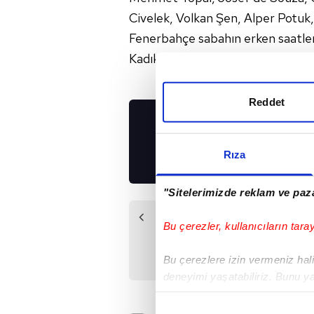
Civelek, Volkan Şen, Alper Potuk,
Fenerbahçe sabahın erken saatleri
Kadıköy'de oynadığı ilk maçı 2-0 k
Reddet
UYGULAMALARIMIZ
İNDİRİN!
Rıza
"Sitelerimizde reklam ve paza
Önceki Haber
Bu çerezler, kullanıcıların tara
Biz de F.Bahçe gibi
yaparız
Bu çerezlere izin vermeniz halin
deneyimi yaşatabiliriz. Bunu y
içerikleri sunabilmek adına el
noktasında tek gelir kalemimiz 