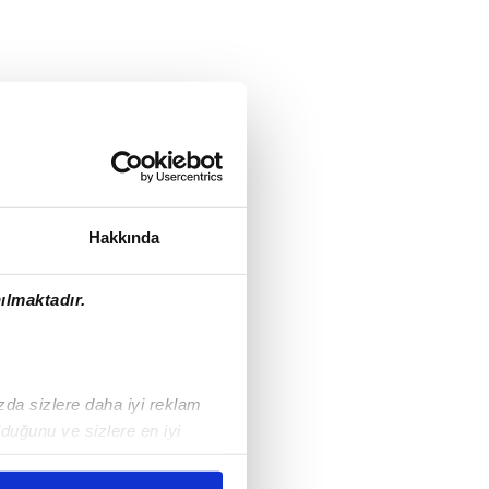
Hakkında
ılmaktadır.
ızda sizlere daha iyi reklam
duğunu ve sizlere en iyi
liyetlerimizi karşılamak