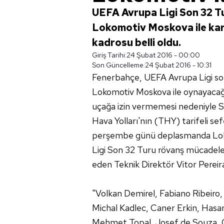
UEFA Avrupa Ligi Son 32 
Lokomotiv Moskova ile kar
kadrosu belli oldu.
Giriş Tarihi:
24 Şubat 2016 - 00:00
Son Güncelleme:
24 Şubat 2016 - 10:31
Fenerbahçe, UEFA Avrupa Ligi so
Lokomotiv Moskova ile oynayacağı 
uçağa izin vermemesi nedeniyle Sa
Hava Yolları'nın (THY) tarifeli sef
perşembe günü deplasmanda Lok
Ligi Son 32 Turu rövanş mücadelesi
eden Teknik Direktör Vitor Pereira
"Volkan Demirel, Fabiano Ribeiro,
Michal Kadlec, Caner Erkin, Hasa
Mehmet Topal, Josef de Souza,