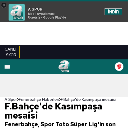
×
A SPOR
İNDİR
Mobil uygulaması
Ücretsiz - Google Play'de
CANLI
SKOR
A Spor
Fenerbahçe Haberleri
F.Bahçe'de Kasımpaşa mesaisi
F.Bahçe'de Kasımpaşa
mesaisi
Fenerbahçe, Spor Toto Süper Lig'in son