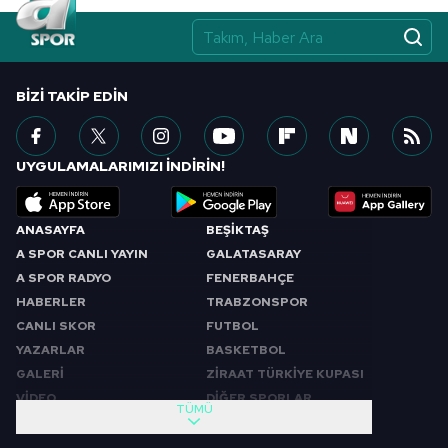
vasıtasıyla belirleyebilirsiniz. Çerezlere ilişkin detaylı bilgi
için Ayarlar butonuna tıklayabilir,
Çerez Bilgilendirme
Metnimizi
ziyaret edebilirsiniz.
BIZI TAKIP EDIN
6698 sayılı Kişisel Verilerin Korunması Kanunu uyarınca
hazırlanmış Aydınlatma Metnimizi okumak ve sitemizde
UYGULAMALARIMIZI İNDİRİN!
ilgili mevzuata uygun olarak kullanılan çerezlerle ilgili bilgi
almak için lütfen
tıklayınız
.
ANASAYFA
BEŞİKTAŞ
A SPOR CANLI YAYIN
GALATASARAY
A SPOR RADYO
FENERBAHÇE
HABERLER
TRABZONSPOR
CANLI SKOR
FUTBOL
YAZARLAR
BASKETBOL
GALERİ
ZİRAAT TÜRKİYE KUPASI
VİDEO
DİĞER SPORLAR
TÜMÜ
PROGRAMLAR
VIDEO