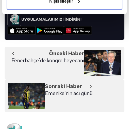
Kişiselleştir
elimizden gelen çabayı gösterdiğimizi ve bu noktada,
reklamların maliyetlerimizi karşılamak noktasında tek gelir
kalemimiz olduğunu sizlere hatırlatmak isteriz.
UYGULAMALARIMIZI İNDİRİN!
Her halükârda, kullanıcılar, bu çerezlere izin vermedikleri
takdirde, kullanıcılara hedefli reklamlar
gösterilmeyecektir."
Önceki Haber
Fenerbahçe'de kongre heyecanı
Sizlere daha iyi bir hizmet sunabilmek için İnternet
Sitemizde kendimize ve üçüncü kişilere ait çerezler
kullanılmaktadır. Bu çerezler vasıtasıyla çeşitli kişisel
verileriniz işlenmekte olup gerekli olan çerezler bilgi
Sonraki Haber
toplumu hizmetlerinin sunulması amacıyla
Emenike'nin acı günü
kullanılmaktadır. Diğer çerezler, sitemizin daha işlevsel
kılınması ve kişiselleştirilmesi ve sizlere yönelik
reklam/pazarlama faaliyetlerinin yapılması, amaçlarıyla
sınırlı olarak açık rızanız dahilinde kullanılacaktır.
Çerezlere ilişkin tercihlerinizi aşağıda yer alan panel