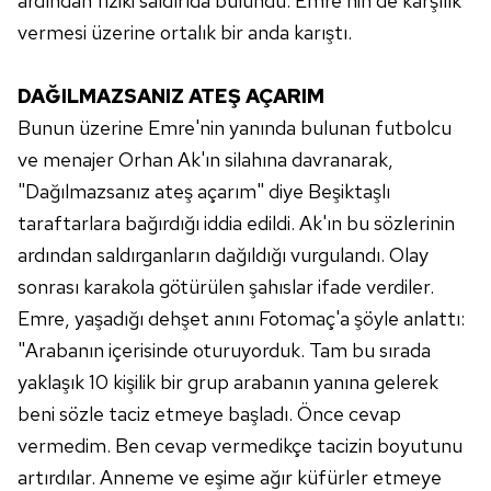
ardından fiziki saldırıda bulundu. Emre'nin de karşılık
vermesi üzerine ortalık bir anda karıştı.
DAĞILMAZSANIZ ATEŞ AÇARIM
Bunun üzerine Emre'nin yanında bulunan futbolcu
ve menajer Orhan Ak'ın silahına davranarak,
"Dağılmazsanız ateş açarım" diye Beşiktaşlı
taraftarlara bağırdığı iddia edildi. Ak'ın bu sözlerinin
ardından saldırganların dağıldığı vurgulandı. Olay
sonrası karakola götürülen şahıslar ifade verdiler.
Emre, yaşadığı dehşet anını Fotomaç'a şöyle anlattı:
"Arabanın içerisinde oturuyorduk. Tam bu sırada
yaklaşık 10 kişilik bir grup arabanın yanına gelerek
beni sözle taciz etmeye başladı. Önce cevap
vermedim. Ben cevap vermedikçe tacizin boyutunu
artırdılar. Anneme ve eşime ağır küfürler etmeye