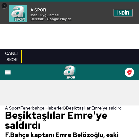
×
A SPOR
İNDİR
Mobil uygulaması
Ücretsiz - Google Play'de
CANLI
SKOR
A Spor
Fenerbahçe Haberleri
Beşiktaşlılar Emre'ye saldırdı
Beşiktaşlılar Emre'ye
saldırdı
F.Bahçe kaptanı Emre Belözoğlu, eski