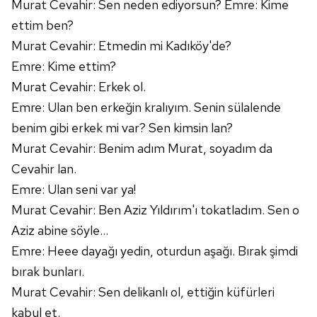
Murat Cevahir: Sen neden ediyorsun? Emre: Kime
hazırlanmış Aydınlatma Metnimizi okumak ve sitemizde
ettim ben?
ilgili mevzuata uygun olarak kullanılan çerezlerle ilgili bilgi
Murat Cevahir: Etmedin mi Kadıköy'de?
almak için lütfen
tıklayınız
.
Emre: Kime ettim?
Murat Cevahir: Erkek ol.
Emre: Ulan ben erkeğin kralıyım. Senin sülalende
benim gibi erkek mi var? Sen kimsin lan?
Murat Cevahir: Benim adım Murat, soyadım da
Cevahir lan.
Emre: Ulan seni var ya!
Murat Cevahir: Ben Aziz Yıldırım'ı tokatladım. Sen o
Aziz abine söyle...
Emre: Heee dayağı yedin, oturdun aşağı. Bırak şimdi
bırak bunları.
Murat Cevahir: Sen delikanlı ol, ettiğin küfürleri
kabul et.