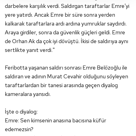
takdirde, kullanıcılara hedefli reklamlar
darbelere karşılık verdi. Saldırgan taraftarlar Emre'yi
gösterilmeyecektir."
yere yatırdı. Ancak Emre bir süre sonra yerden
kalkarak taraftarlara ardı ardına yumruklar saydırdı.
Sizlere daha iyi bir hizmet sunabilmek için İnternet
Araya girdiler, sonra da güvenlik güçleri geldi. Emre
Sitemizde kendimize ve üçüncü kişilere ait çerezler
kullanılmaktadır. Bu çerezler vasıtasıyla çeşitli kişisel
de Orhan Ak da çok iyi dövüştü. İkisi de saldırıya aynı
verileriniz işlenmekte olup gerekli olan çerezler bilgi
sertlikte yanıt verdi."
toplumu hizmetlerinin sunulması amacıyla
kullanılmaktadır. Diğer çerezler, sitemizin daha işlevsel
Feribotta yaşanan saldırı sonrası Emre Belözoğlu ile
kılınması ve kişiselleştirilmesi ve sizlere yönelik
saldıran ve adının Murat Cevahir olduğunu söyleyen
reklam/pazarlama faaliyetlerinin yapılması, amaçlarıyla
sınırlı olarak açık rızanız dahilinde kullanılacaktır.
taraftarlardan bir tanesi arasında geçen diyalog
kameralara yansıdı.
Çerezlere ilişkin tercihlerinizi aşağıda yer alan panel
vasıtasıyla belirleyebilirsiniz. Çerezlere ilişkin detaylı bilgi
İşte o diyalog:
için Ayarlar butonuna tıklayabilir,
Çerez Bilgilendirme
Emre: Sen kimsenin anasına bacısına küfür
Metnimizi
ziyaret edebilirsiniz.
edemezsin?
6698 sayılı Kişisel Verilerin Korunması Kanunu uyarınca