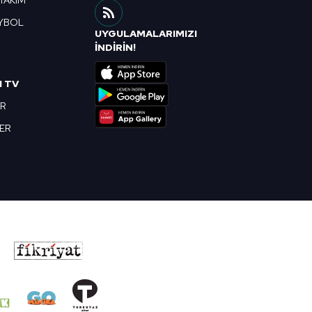
 TAKIM
YBOL
UYGULAMALARIMIZI
R
İNDİRİN!
I TV
OR
BER