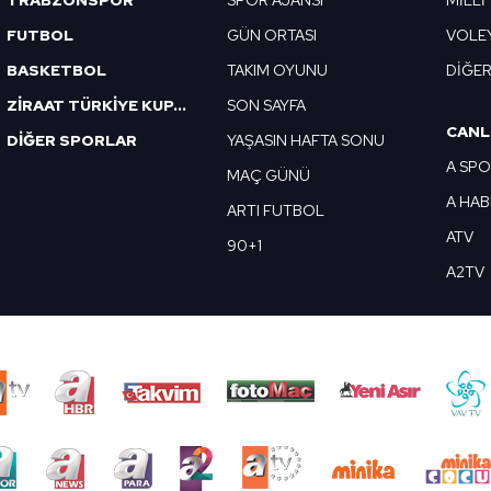
TRABZONSPOR
SPOR AJANSI
MİLLİ
FUTBOL
GÜN ORTASI
VOLE
BASKETBOL
TAKIM OYUNU
DİĞE
ZİRAAT TÜRKİYE KUPASI
SON SAYFA
CANL
DİĞER SPORLAR
YAŞASIN HAFTA SONU
A SP
MAÇ GÜNÜ
A HA
ARTI FUTBOL
ATV
90+1
A2TV