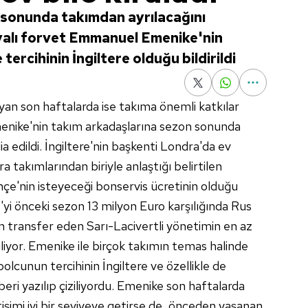
 sonunda takımdan ayrılacağını
eryalı forvet Emmanuel Emenike'nin
tercihinin İngiltere olduğu bildirildi
yan son haftalarda ise takıma önemli katkılar
ike'nin takım arkadaşlarına sezon sonunda
ia edildi. İngiltere'nin başkenti Londra'da ev
ra takımlarından biriyle anlaştığı belirtilen
hçe'nin isteyeceği bonservis ücretinin olduğu
yi önceki sezon 13 milyon Euro karşılığında Rus
 transfer eden Sarı-Lacivertli yönetimin en az
iliyor. Emenike ile birçok takımın temas halinde
olcunun tercihinin İngiltere ve özellikle de
ri yazılıp çiziliyordu. Emenike son haftalarda
tişimi iyi bir seviyeye getirse de, önceden yaşanan