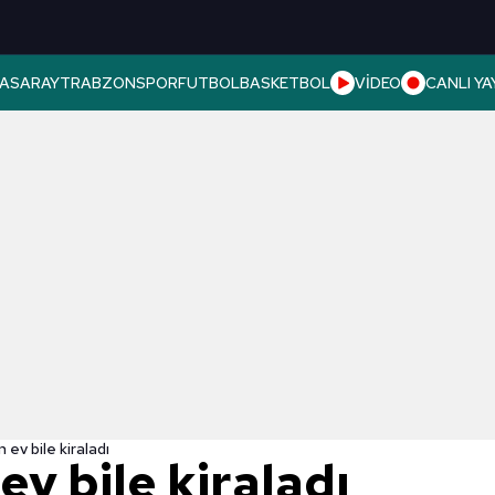
ASARAY
TRABZONSPOR
FUTBOL
BASKETBOL
VİDEO
CANLI YA
 ev bile kiraladı
v bile kiraladı