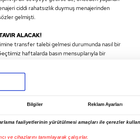
najeri ciddi rahatsızlık duymuş menajerinden
özler gelmişti.
 TAVIR ALACAK!
ne transfer talebi gelmesi durumunda nasıl bir
Geçtiimiz haftalarda basın mensuplarıyla bir
kan Aziz Yıldırım, "Emenike'yi kazanmak
atın almıştık. 10 milyona satsak o paraya aynı
 Fenerbançe taraftarı da tribünlerden tepki
 açıklamasınaı yapmıştı. Ancak Emenike transfer
ırım'ın daha fazla olmayacağı da ifade ediliyor.
Bilgiler
Reklam Ayarları
rlama faaliyetlerinin yürütülmesi amaçları ile çerezler kullan
I
yıcı ve cihazlarını tanımlayarak çalışırlar.