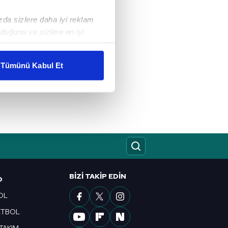
ızda sizlere daha iyi reklam
duğunu ve sizlere en iyi
liyetlerimizi karşılamak
Tümünü Kabul Et
ar gösterilmeyecektir."
çerezler kullanılmaktadır. Bu
u hizmetlerinin sunulması
i ve sizlere yönelik
nılacaktır.
kin detaylı bilgi için Ayarlar
BIZI TAKIP EDIN
O
OL
ak ve sitemizde ilgili
ETBOL