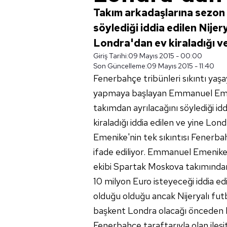
Takım arkadaşlarına sezon
söylediği iddia edilen Nij
Londra'dan ev kiraladığı ve 
Giriş Tarihi:
09 Mayıs 2015 - 00:00
Son Güncelleme:
09 Mayıs 2015 - 11:40
Fenerbahçe tribünleri sıkıntı yaşa
yapmaya başlayan Emmanuel Emen
takımdan ayrılacağını söylediği idd
kiraladığı iddia edilen ve yine Lond
Emenike'nin tek sıkıntısı Fenerba
ifade ediliyor. Emmanuel Emenike'
ekibi Spartak Moskova takımından
10 milyon Euro isteyeceği iddia ed
olduğu olduğu ancak Nijeryalı futb
başkent Londra olacağı önceden be
Fenerbahçe taraftarıyla olan ileşi