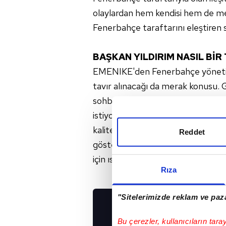
olaylardan hem kendisi hem de me
Fenerbahçe taraftarını eleştiren s
BAŞKAN YILDIRIM NASIL BİR
EMENIKE'den Fenerbahçe yönetimi
tavır alınacağı da merak konusu. 
sohbet toplantısı düzenleyen Baş
istiyoruz. Onu 13 milyon Euro'ya s
kalitede bir oyuncuyu bulamayız.
Reddet
göstermemeli. Ona destek olmalı"
için ısrarcı olursa Başkan Aziz Yıld
Rıza
"Sitelerimizde reklam ve paza
UYGULAMALARIMIZ
Bu çerezler, kullanıcıların tara
İNDİRİN!