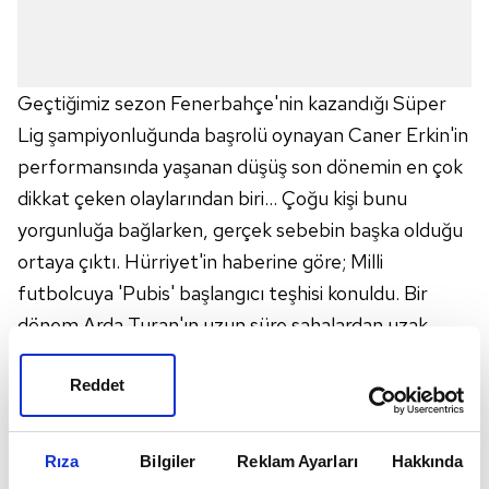
Geçtiğimiz sezon Fenerbahçe'nin kazandığı Süper
Lig şampiyonluğunda başrolü oynayan Caner Erkin'in
performansında yaşanan düşüş son dönemin en çok
dikkat çeken olaylarından biri... Çoğu kişi bunu
yorgunluğa bağlarken, gerçek sebebin başka olduğu
ortaya çıktı. Hürriyet'in haberine göre; Milli
futbolcuya 'Pubis' başlangıcı teşhisi konuldu. Bir
dönem Arda Turan'ın uzun süre sahalardan uzak
kalmasına sebep olan Pubis sakatlığı nedeniyle
Caner, ligin ikinci yarısındaki maçlara ağrılarla çıkıyor.
Reddet
Bu sakatlık şu an itibariyle Caner'in futbol
oynamasına engel teşkil etmiyor. Ancak ilerlediği
Rıza
Bilgiler
Reklam Ayarları
Hakkında
taktirde böyle bir tehlike söz konusu. Yıldız