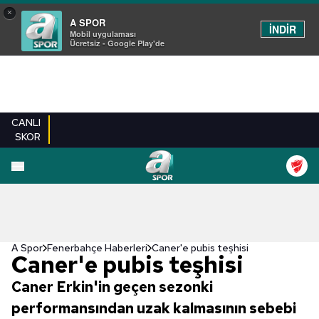
×
A SPOR
İNDİR
Mobil uygulaması
Ücretsiz - Google Play'de
CANLI
SKOR
A Spor
Fenerbahçe Haberleri
Caner'e pubis teşhisi
Caner'e pubis teşhisi
Caner Erkin'in geçen sezonki
performansından uzak kalmasının sebebi