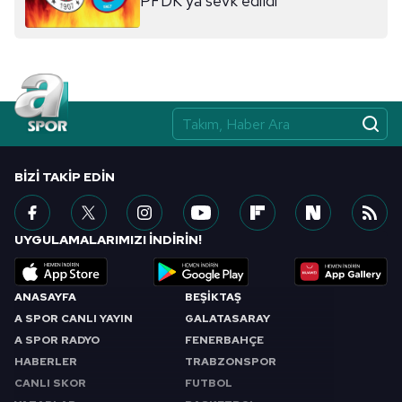
PFDK'ya sevk edildi
almak için lütfen
tıklayınız
.
BIZI TAKIP EDIN
UYGULAMALARIMIZI İNDİRİN!
ANASAYFA
BEŞİKTAŞ
A SPOR CANLI YAYIN
GALATASARAY
A SPOR RADYO
FENERBAHÇE
HABERLER
TRABZONSPOR
CANLI SKOR
FUTBOL