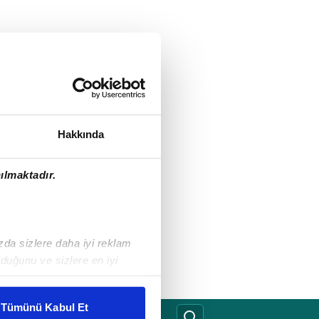
Hakkında
ılmaktadır.
ızda sizlere daha iyi reklam
duğunu ve sizlere en iyi
liyetlerimizi karşılamak
Tümünü Kabul Et