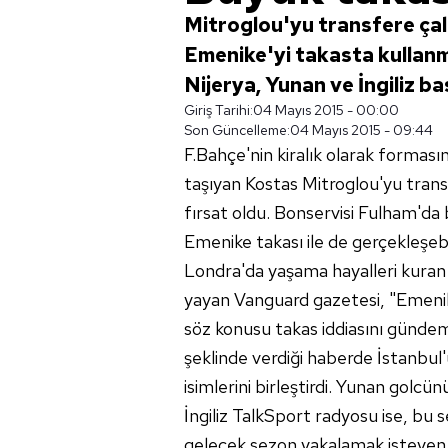
Mitroglou'yu transfere çal
Emenike'yi takasta kullanma
Nijerya, Yunan ve İngiliz ba
Giriş Tarihi:
04 Mayıs 2015 - 00:00
Son Güncelleme:
04 Mayıs 2015 - 09:44
F.Bahçe'nin kiralık olarak forması
taşıyan Kostas Mitroglou'yu trans
fırsat oldu. Bonservisi Fulham'da
Emenike takası ile de gerçekleşebi
Londra'da yaşama hayalleri kuran 
yayan Vanguard gazetesi, "Emenik
söz konusu takas iddiasını gündem
şeklinde verdiği haberde İstanbul
isimlerini birleştirdi. Yunan golcün
İngiliz TalkSport radyosu ise, bu 
gelecek sezon yakalamak isteyen F