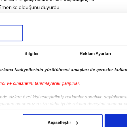
e Emenike olduğunu duyurdu
I
Bilgiler
Reklam Ayarları
rlama faaliyetlerinin yürütülmesi amaçları ile çerezler kullan
Sonraki Haber
Aziz Yıldırım'dan ilginç
yıcı ve cihazlarını tanımlayarak çalışırlar.
teklif!
de sizlere özel kişiselleştirilmiş reklamlar sunabilir, sayfalarım
aparken amacımızın size daha iyi bir reklam deneyimi sunmak ol
imizden gelen çabayı gösterdiğimizi ve bu noktada, reklamların ma
olduğunu sizlere hatırlatmak isteriz.
Kişiselleştir
VERI POLITIKASI
GIZLILIK BILDIRIMI
KÜNYE / İLETIŞIM