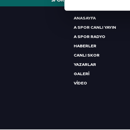
Her halükârda, kullanıcılar, bu 
Sizlere daha iyi bir hizmet sun
ANASAYFA
çerezler vasıtasıyla çeşitli kiş
A SPOR CANLI YAYIN
amacıyla kullanılmaktadır. Diğer
A SPOR RADYO
reklam/pazarlama faaliyetlerinin
HABERLER
Çerezlere ilişkin tercihlerinizi 
CANLI SKOR
butonuna tıklayabilir,
Çerez Bi
YAZARLAR
6698 sayılı Kişisel Verilerin 
GALERİ
mevzuata uygun olarak kullanılan
VİDEO