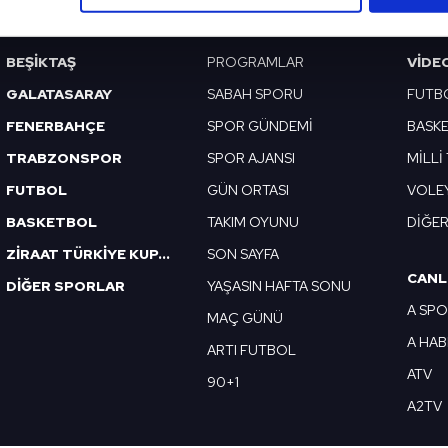
çerezlere izin vermedikleri takdirde, kullanıcılara hedefli reklaml
abilmek için İnternet Sitemizde kendimize ve üçüncü kişilere ait 
BEŞİKTAŞ
PROGRAMLAR
VIDE
isel verileriniz işlenmekte olup gerekli olan çerezler bilgi toplum
GALATASARAY
SABAH SPORU
FUTB
 çerezler, sitemizin daha işlevsel kılınması ve kişiselleştirilmes
FENERBAHÇE
SPOR GÜNDEMİ
BASK
 yapılması, amaçlarıyla sınırlı olarak açık rızanız dahilinde kulla
TRABZONSPOR
SPOR AJANSI
MİLLİ
aşağıda yer alan panel vasıtasıyla belirleyebilirsiniz. Çerezlere iliş
FUTBOL
GÜN ORTASI
VOLE
lgilendirme Metnimizi
ziyaret edebilirsiniz.
BASKETBOL
TAKIM OYUNU
DİĞE
Korunması Kanunu uyarınca hazırlanmış Aydınlatma Metnimizi okum
ZİRAAT TÜRKİYE KUPASI
SON SAYFA
 çerezlerle ilgili bilgi almak için lütfen
tıklayınız
.
CANL
DİĞER SPORLAR
YAŞASIN HAFTA SONU
A SP
MAÇ GÜNÜ
A HA
ARTI FUTBOL
ATV
90+1
A2TV