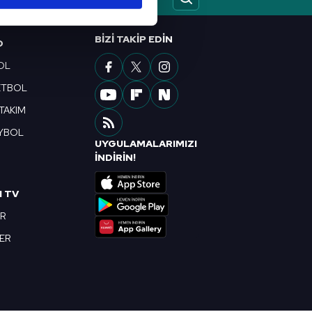
ar gösterilmeyecektir."
BIZI TAKIP EDIN
çerezler kullanılmaktadır. Bu
O
u hizmetlerinin sunulması
OL
i ve sizlere yönelik
ETBOL
nılacaktır.
 TAKIM
kin detaylı bilgi için Ayarlar
YBOL
UYGULAMALARIMIZI
R
İNDİRİN!
ak ve sitemizde ilgili
I TV
OR
BER