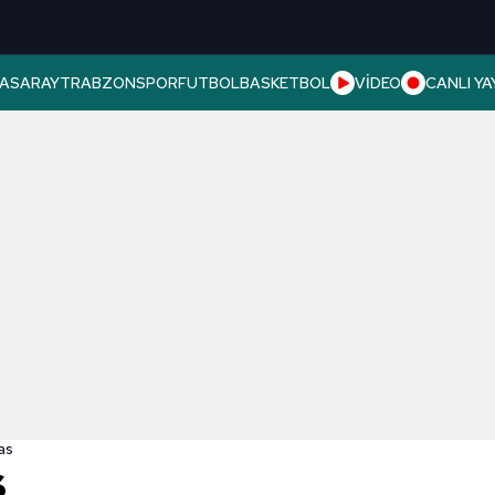
ASARAY
TRABZONSPOR
FUTBOL
BASKETBOL
VİDEO
CANLI YA
as
s