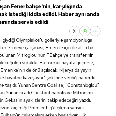
ışan Fenerbahçe'nin, karşılığında
k istediği iddia edildi. Haber aynı anda
sınında servis edildi
nı giydiği Olympiakos'u golleriyle şampiyonluğa
fer etmeye çalışması, Emenike için de altın bir
 bulunan Mitroglou'nun F.Bahçe'ye transferinin
leceği ileri sürüldü. Bu formül hayata geçerse,
Emenike'nin de önü açılacak. Nijerya'da yayın
e hayaline kavuşuyor" şeklinde verdiği haberde,
e taşıdı. Yunan Sentra Goal ise, "Constanioglou"
'un Yunanca adı Constantinapolis ve Mitroglou
ün Gekas'ın ayak izlerini takip edeceğini yazdı.
sezon kaçırdığı Premier Lig'e çıkma şansını
ulham'ın çalışmalara erken başladığını, ilk