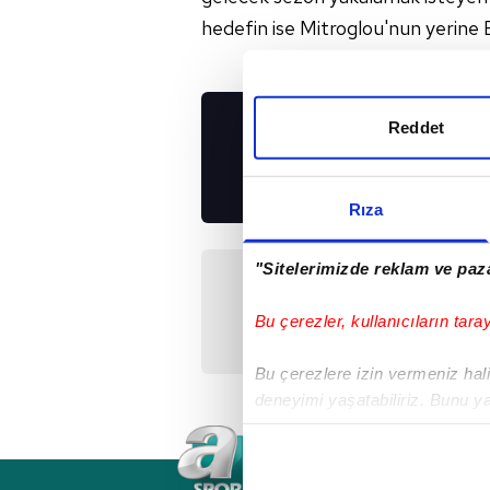
hedefin ise Mitroglou'nun yerin
Reddet
UYGULAMALARIMIZ
İNDİRİN!
Rıza
"Sitelerimizde reklam ve paza
Önceki Haber
"Satın gitsin"
Bu çerezler, kullanıcıların tara
Bu çerezlere izin vermeniz halin
deneyimi yaşatabiliriz. Bunu y
içerikleri sunabilmek adına el
noktasında tek gelir kalemimiz 
RSS
YAYIN AKIŞI
FREKANSLAR