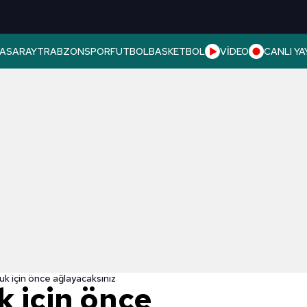
ASARAY
TRABZONSPOR
FUTBOL
BASKETBOL
VİDEO
CANLI YA
k için önce ağlayacaksınız
 için önce