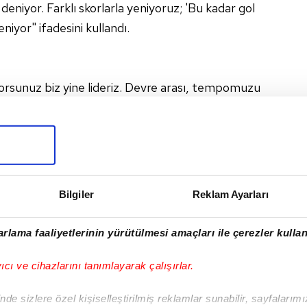
eniyor. Farklı skorlarla yeniyoruz; 'Bu kadar gol
niyor" ifadesini kullandı.
orsunuz biz yine lideriz. Devre arası, tempomuzu
anıyorsunuz. Yakalamış olduğumuz temponun
klılık koyduğumuz zaman inanıyorum ki
daha koyarak devam edeceğiz."
Bilgiler
Reklam Ayarları
I
rlama faaliyetlerinin yürütülmesi amaçları ile çerezler kullan
yıcı ve cihazlarını tanımlayarak çalışırlar.
de sizlere özel kişiselleştirilmiş reklamlar sunabilir, sayfalarım
Sonraki Haber