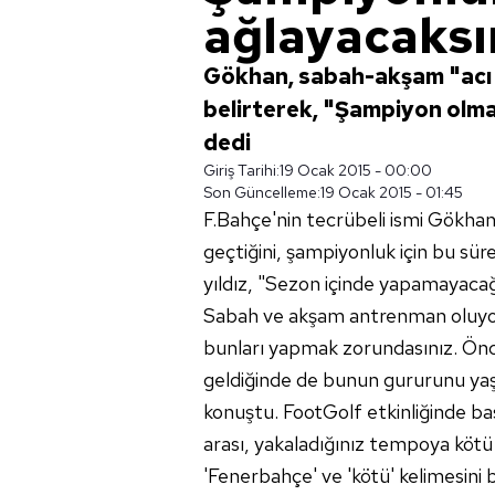
ağlayacaksı
Gökhan, sabah-akşam "acı v
belirterek, "Şampiyon olma
dedi
Giriş Tarihi:
19 Ocak 2015 - 00:00
Son Güncelleme:
19 Ocak 2015 - 01:45
F.Bahçe'nin tecrübeli ismi Gökha
geçtiğini, şampiyonluk için bu sür
yıldız, "Sezon içinde yapamayacağ
Sabah ve akşam antrenman oluyor 
bunları yapmak zorundasınız. Önc
geldiğinde de bunun gururunu yaş
konuştu. FootGolf etkinliğinde b
arası, yakaladığınız tempoya kötü g
'Fenerbahçe' ve 'kötü' kelimesini