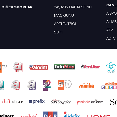
CANL
DİĞER SPORLAR
YAŞASIN HAFTA SONU
A SP
MAÇ GÜNÜ
A HA
ARTI FUTBOL
ATV
90+1
A2TV