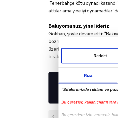
'Fenerbahçe kötü oynadı kazandı' d
attılar ama yine iyi oynamadılar' de
Bakıyorsunuz, yine lideriz
Gökhan, şöyle devam etti: "Bakıy
bozmaz, tempoyu buralarda kaz
üzerine burada biraz daha dayanı
Reddet
bıraktığımız yerden birkaç adım 
Rıza
UYGULAMALARIMIZ
"Sitelerimizde reklam ve paza
İNDİRİN!
Bu çerezler, kullanıcıların tara
Bu çerezlere izin vermeniz halin
Önceki Haber