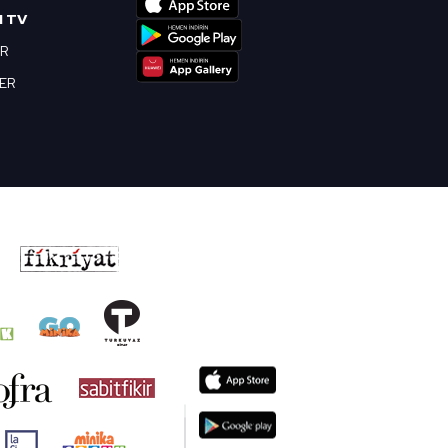
I TV
OR
BER