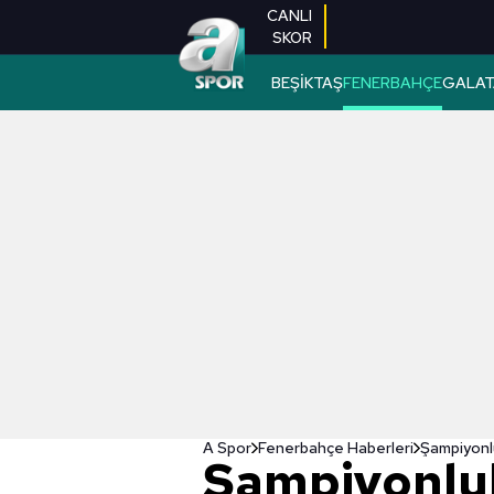
CANLI
SKOR
BEŞİKTAŞ
FENERBAHÇE
GALAT
A Spor
Fenerbahçe Haberleri
Şampiyonlu
Şampiyonluk