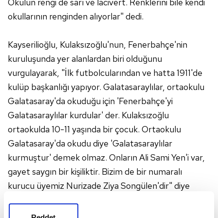
Okulun rengi de sarı ve lacivert. Renklerini bile kendi
okullarının renginden alıyorlar" dedi.
Kayserilioğlu, Kulaksızoğlu'nun, Fenerbahçe'nin
kuruluşunda yer alanlardan biri olduğunu
vurgulayarak, "İlk futbolcularından ve hatta 1911'de
kulüp başkanlığı yapıyor. Galatasaraylılar, ortaokulu
Galatasaray'da okuduğu için 'Fenerbahçe'yi
Galatasaraylılar kurdular' der. Kulaksızoğlu
ortaokulda 10-11 yaşında bir çocuk. Ortaokulu
Galatasaray'da okudu diye 'Galatasaraylılar
kurmuştur' demek olmaz. Onların Ali Sami Yen'i var,
gayet saygın bir kişiliktir. Bizim de bir numaralı
kurucu üyemiz Nurizade Ziya Songülen'dir" diye
konuştu.
Reddet