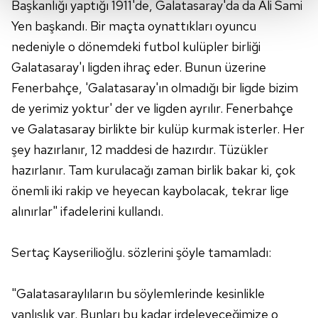
Başkanlığı yaptığı 1911'de, Galatasaray'da da Ali Sami
Her halükârda, kullanıcılar, bu çerezlere izin vermedikleri
Yen başkandı. Bir maçta oynattıkları oyuncu
takdirde, kullanıcılara hedefli reklamlar
nedeniyle o dönemdeki futbol kulüpler birliği
gösterilmeyecektir."
Galatasaray'ı ligden ihraç eder. Bunun üzerine
Fenerbahçe, 'Galatasaray'ın olmadığı bir ligde bizim
Sizlere daha iyi bir hizmet sunabilmek için İnternet
de yerimiz yoktur' der ve ligden ayrılır. Fenerbahçe
Sitemizde kendimize ve üçüncü kişilere ait çerezler
kullanılmaktadır. Bu çerezler vasıtasıyla çeşitli kişisel
ve Galatasaray birlikte bir kulüp kurmak isterler. Her
verileriniz işlenmekte olup gerekli olan çerezler bilgi
şey hazırlanır, 12 maddesi de hazırdır. Tüzükler
toplumu hizmetlerinin sunulması amacıyla
hazırlanır. Tam kurulacağı zaman birlik bakar ki, çok
kullanılmaktadır. Diğer çerezler, sitemizin daha işlevsel
önemli iki rakip ve heyecan kaybolacak, tekrar lige
kılınması ve kişiselleştirilmesi ve sizlere yönelik
alınırlar" ifadelerini kullandı.
reklam/pazarlama faaliyetlerinin yapılması, amaçlarıyla
sınırlı olarak açık rızanız dahilinde kullanılacaktır.
Sertaç Kayserilioğlu. sözlerini şöyle tamamladı:
Çerezlere ilişkin tercihlerinizi aşağıda yer alan panel
vasıtasıyla belirleyebilirsiniz. Çerezlere ilişkin detaylı bilgi
"Galatasaraylıların bu söylemlerinde kesinlikle
için Ayarlar butonuna tıklayabilir,
Çerez Bilgilendirme
Metnimizi
ziyaret edebilirsiniz.
yanlışlık var. Bunları bu kadar irdeleyeceğimize o