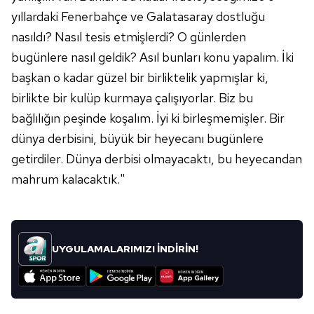
yıllardaki Fenerbahçe ve Galatasaray dostluğu
6698 sayılı Kişisel Verilerin Korunması Kanunu uyarınca
nasıldı? Nasıl tesis etmişlerdi? O günlerden
hazırlanmış Aydınlatma Metnimizi okumak ve sitemizde
bugünlere nasıl geldik? Asıl bunları konu yapalım. İki
ilgili mevzuata uygun olarak kullanılan çerezlerle ilgili bilgi
başkan o kadar güzel bir birliktelik yapmışlar ki,
almak için lütfen
tıklayınız
.
birlikte bir kulüp kurmaya çalışıyorlar. Biz bu
bağlılığın peşinde koşalım. İyi ki birleşmemişler. Bir
dünya derbisini, büyük bir heyecanı bugünlere
getirdiler. Dünya derbisi olmayacaktı, bu heyecandan
mahrum kalacaktık."
UYGULAMALARIMIZI İNDİRİN!