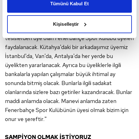
yerde şube açacağız ve 200 şubeye ulaşacağız. Bu
Tümünü Kabul Et
daha iyi reklam deneyimi yaşatabiliriz. Bunu yaparken
şubelerin bir kısmı yurt dışında olacak. Geri kalanı da
amacımızın size daha iyi bir reklam deneyimi sunmak
Türkiye'de olacak. Ülkenin her yerine en ücra
olduğunu ve sizlere en iyi içerikleri sunabilmek adına
Kişiselleştir
elimizden gelen çabayı gösterdiğimizi ve bu noktada,
köşesine kadar gideceğiz. Tesisler yapacağız. Tüm
reklamların maliyetlerimizi karşılamak noktasında tek gelir
tesislerden üye olan Fenerbahçe Spor Kulübü üyeleri
kalemimiz olduğunu sizlere hatırlatmak isteriz.
faydalanacak. Kütahya'daki bir arkadaşımız üyemiz
İstanbul'da, Van'da, Antalya'da her yerde bu
Her halükârda, kullanıcılar, bu çerezlere izin vermedikleri
üyelikten yararlanacak. Ayrıca bu üyeliklerle ilgili
takdirde, kullanıcılara hedefli reklamlar
gösterilmeyecektir."
bankalarla yapılan çalışmalar büyük ihtimal ay
sonunda bitmiş olacak. Bunlarla ilgili sadakat
Sizlere daha iyi bir hizmet sunabilmek için İnternet
olanlarında sizlere bazı getiriler kazandıracak. Bunlar
Sitemizde kendimize ve üçüncü kişilere ait çerezler
maddi anlamda olacak. Manevi anlamda zaten
kullanılmaktadır. Bu çerezler vasıtasıyla çeşitli kişisel
Fenerbahçe Spor Kulübünün üyesi olmak bizim için
verileriniz işlenmekte olup gerekli olan çerezler bilgi
toplumu hizmetlerinin sunulması amacıyla
onur ve şereftir."
kullanılmaktadır. Diğer çerezler, sitemizin daha işlevsel
kılınması ve kişiselleştirilmesi ve sizlere yönelik
ŞAMPİYON OLMAK İSTİYORUZ