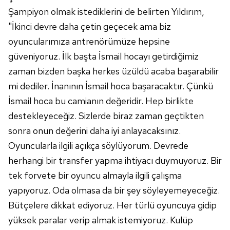
reklam/pazarlama faaliyetlerinin yapılması, amaçlarıyla
Şampiyon olmak istediklerini de belirten Yıldırım,
sınırlı olarak açık rızanız dahilinde kullanılacaktır.
"İkinci devre daha çetin geçecek ama biz
Çerezlere ilişkin tercihlerinizi aşağıda yer alan panel
oyuncularımıza antrenörümüze hepsine
vasıtasıyla belirleyebilirsiniz. Çerezlere ilişkin detaylı bilgi
güveniyoruz. İlk başta İsmail hocayı getirdiğimiz
için Ayarlar butonuna tıklayabilir,
Çerez Bilgilendirme
zaman bizden başka herkes üzüldü acaba başarabilir
Metnimizi
ziyaret edebilirsiniz.
mi dediler. İnanının İsmail hoca başaracaktır. Çünkü
6698 sayılı Kişisel Verilerin Korunması Kanunu uyarınca
İsmail hoca bu camianın değeridir. Hep birlikte
hazırlanmış Aydınlatma Metnimizi okumak ve sitemizde
destekleyeceğiz. Sizlerde biraz zaman geçtikten
ilgili mevzuata uygun olarak kullanılan çerezlerle ilgili bilgi
sonra onun değerini daha iyi anlayacaksınız.
almak için lütfen
tıklayınız
.
Oyuncularla ilgili açıkça söylüyorum. Devrede
herhangi bir transfer yapma ihtiyacı duymuyoruz. Bir
tek forvete bir oyuncu almayla ilgili çalışma
yapıyoruz. Oda olmasa da bir şey söyleyemeyeceğiz.
Bütçelere dikkat ediyoruz. Her türlü oyuncuya gidip
yüksek paralar verip almak istemiyoruz. Kulüp