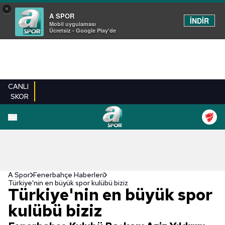
×
A SPOR
İNDİR
Mobil uygulaması
Ücretsiz - Google Play'de
CANLI
SKOR
A Spor
Fenerbahçe Haberleri
Türkiye'nin en büyük spor kulübü biziz
Türkiye'nin en büyük spor
kulübü biziz