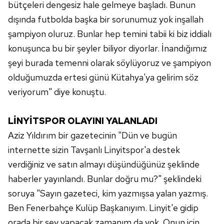
bütçeleri dengesiz hale gelmeye başladı. Bunun
dışında futbolda başka bir sorunumuz yok inşallah
şampiyon oluruz. Bunlar hep temini tabii ki biz iddialı
konuşunca bu bir şeyler biliyor diyorlar. İnandığımız
şeyi burada temenni olarak söylüyoruz ve şampiyon
olduğumuzda ertesi günü Kütahya'ya gelirim söz
veriyorum" diye konuştu.
LİNYİTSPOR OLAYINI YALANLADI
Aziz Yıldırım bir gazetecinin "Dün ve bugün
internette sizin Tavşanlı Linyitspor'a destek
verdiğiniz ve satın almayı düşündüğünüz şeklinde
haberler yayınlandı. Bunlar doğru mu?" şeklindeki
soruya "Sayın gazeteci, kim yazmışsa yalan yazmış.
Ben Fenerbahçe Kulüp Başkanıyım. Linyit'e gidip
orada bir şey yapacak zamanım da yok. Onun için