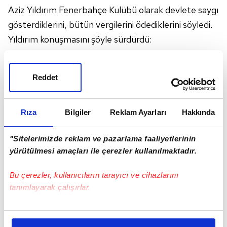
Aziz Yıldırım Fenerbahçe Kulübü olarak devlete saygı
gösterdiklerini, bütün vergilerini ödediklerini söyledi.
Yıldırım konuşmasını şöyle sürdürdü:
"Devlete bütün vergilerimizi ödüyoruz. Sigorta,
Reddet
stobaj ve vergileri veriyoruz. Bütün Fenerbahçe
şubeleri bunları yerine getiriyor. Ama bunun
karşılığında Fenerbahçe Spor Kulübü hem amatör
Rıza
Bilgiler
Reklam Ayarları
Hakkında
branşlarda hem de futbolda Fenerbahçenin haklı
"Sitelerimizde reklam ve pazarlama faaliyetlerinin
olarak alması gereken karşılığı alamıyor. Yayın hakkı
yürütülmesi amaçları ile çerezler kullanılmaktadır.
iddia gelirleri, fasolig olayları hepsi kulübümüzün
gerçekte içerisine aktaracak olan maddi kaynakları
Bu çerezler, kullanıcıların tarayıcı ve cihazlarını
önlüyor. Bunun için bu dönemde bunlarla ilgili
tanımlayarak çalışırlar.
çalışmalar yapacağız. Ve bu kaynakların kulübe
Bu çerezlere izin vermeniz halinde sizlere özel
kazandırılmasında ayrıca bir güç sağlayacağız. Her
kişiselleştirilmiş reklamlar sunabilir, sayfalarımızda sizlere