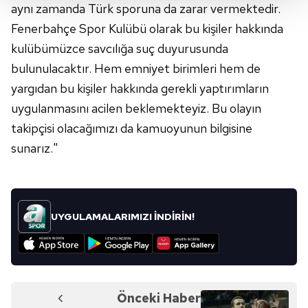
aynı zamanda Türk sporuna da zarar vermektedir.
Her halükârda, kullanıcılar, bu çerezlere izin vermedikleri
takdirde, kullanıcılara hedefli reklamlar
Fenerbahçe Spor Kulübü olarak bu kişiler hakkında
gösterilmeyecektir."
kulübümüzce savcılığa suç duyurusunda
bulunulacaktır. Hem emniyet birimleri hem de
Sizlere daha iyi bir hizmet sunabilmek için İnternet
yargıdan bu kişiler hakkında gerekli yaptırımların
Sitemizde kendimize ve üçüncü kişilere ait çerezler
uygulanmasını acilen beklemekteyiz. Bu olayın
kullanılmaktadır. Bu çerezler vasıtasıyla çeşitli kişisel
verileriniz işlenmekte olup gerekli olan çerezler bilgi
takipçisi olacağımızı da kamuoyunun bilgisine
toplumu hizmetlerinin sunulması amacıyla
sunarız."
kullanılmaktadır. Diğer çerezler, sitemizin daha işlevsel
kılınması ve kişiselleştirilmesi ve sizlere yönelik
reklam/pazarlama faaliyetlerinin yapılması, amaçlarıyla
sınırlı olarak açık rızanız dahilinde kullanılacaktır.
UYGULAMALARIMIZI İNDİRİN!
Çerezlere ilişkin tercihlerinizi aşağıda yer alan panel
vasıtasıyla belirleyebilirsiniz. Çerezlere ilişkin detaylı bilgi
için Ayarlar butonuna tıklayabilir,
Çerez Bilgilendirme
Metnimizi
ziyaret edebilirsiniz.
Önceki Haber