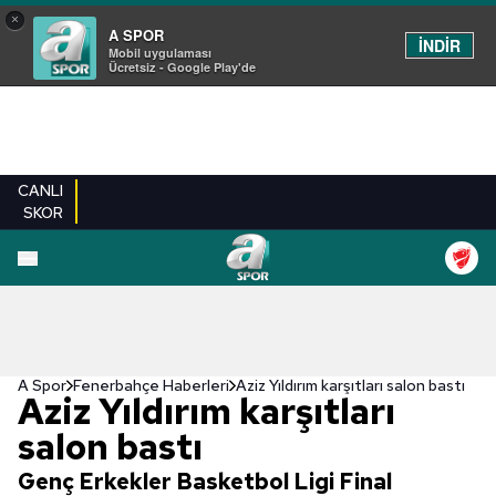
×
A SPOR
İNDİR
Mobil uygulaması
Ücretsiz - Google Play'de
CANLI
SKOR
A Spor
Fenerbahçe Haberleri
Aziz Yıldırım karşıtları salon bastı
Aziz Yıldırım karşıtları
salon bastı
Genç Erkekler Basketbol Ligi Final