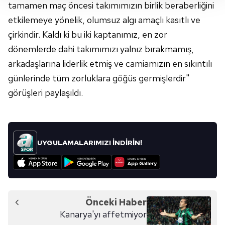
tamamen maç öncesi takımımızın birlik beraberliğini
takdirde, kullanıcılara hedefli reklamlar
etkilemeye yönelik, olumsuz algı amaçlı kasıtlı ve
gösterilmeyecektir."
çirkindir. Kaldı ki bu iki kaptanımız, en zor
Sizlere daha iyi bir hizmet sunabilmek için İnternet
dönemlerde dahi takımımızı yalnız bırakmamış,
Sitemizde kendimize ve üçüncü kişilere ait çerezler
arkadaşlarına liderlik etmiş ve camiamızın en sıkıntılı
kullanılmaktadır. Bu çerezler vasıtasıyla çeşitli kişisel
günlerinde tüm zorluklara göğüs germişlerdir"
verileriniz işlenmekte olup gerekli olan çerezler bilgi
görüşleri paylaşıldı.
toplumu hizmetlerinin sunulması amacıyla
kullanılmaktadır. Diğer çerezler, sitemizin daha işlevsel
kılınması ve kişiselleştirilmesi ve sizlere yönelik
reklam/pazarlama faaliyetlerinin yapılması, amaçlarıyla
UYGULAMALARIMIZI İNDİRİN!
sınırlı olarak açık rızanız dahilinde kullanılacaktır.
Çerezlere ilişkin tercihlerinizi aşağıda yer alan panel
vasıtasıyla belirleyebilirsiniz. Çerezlere ilişkin detaylı bilgi
için Ayarlar butonuna tıklayabilir,
Çerez Bilgilendirme
Önceki Haber
Metnimizi
ziyaret edebilirsiniz.
Kanarya'yı affetmiyor