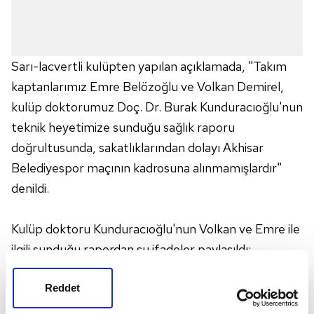
Sarı-lacvertli kulüpten yapılan açıklamada, "Takım
kaptanlarımız Emre Belözoğlu ve Volkan Demirel,
kulüp doktorumuz Doç. Dr. Burak Kunduracıoğlu'nun
teknik heyetimize sunduğu sağlık raporu
doğrultusunda, sakatlıklarından dolayı Akhisar
Belediyespor maçının kadrosuna alınmamışlardır"
denildi.
Kulüp doktoru Kunduracıoğlu'nun Volkan ve Emre ile
ilgili sunduğu rapordan şu ifadeler paylaşıldı:
"Emre Belözoğlu, antrenmanda sol bacak arka üst
Reddet
adalesinde ağrı hissetmesi üzerine çalışmayı