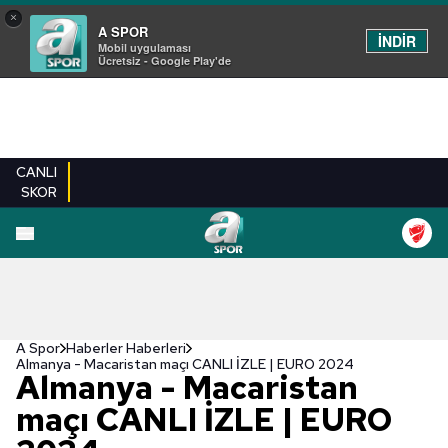
×
A SPOR
İNDİR
Mobil uygulaması
Ücretsiz - Google Play'de
CANLI
SKOR
A Spor
Haberler Haberleri
Almanya - Macaristan maçı CANLI İZLE | EURO 2024
Almanya - Macaristan
maçı CANLI İZLE | EURO