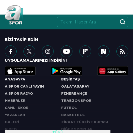
BIZI TAKIP EDIN
UYGULAMALARIMIZI İNDİRİN!
ANASAYFA
BEŞİKTAŞ
A SPOR CANLI YAYIN
GALATASARAY
A SPOR RADYO
FENERBAHÇE
HABERLER
TRABZONSPOR
CANLI SKOR
FUTBOL
YAZARLAR
BASKETBOL
GALERİ
ZİRAAT TÜRKİYE KUPASI
VİDEO
DİĞER SPORLAR
TÜMÜ