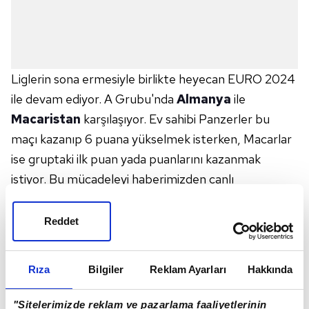
Liglerin sona ermesiyle birlikte heyecan EURO 2024
ile devam ediyor. A Grubu'nda
Almanya
ile
Macaristan
karşılaşıyor. Ev sahibi Panzerler bu
maçı kazanıp 6 puana yükselmek isterken, Macarlar
ise gruptaki ilk puan yada puanlarını kazanmak
istiyor. Bu mücadeleyi haberimizden canlı
izleyebilirsiniz...
ALMANYA - MACARİSTAN İLK 11'LER
Reddet
Almanya: Neuer, Kimmich, Rüdiger, Tah,
Mittelstadt, Andrich, Kroos, Musiala, İlkay, Wirtz,
Rıza
Bilgiler
Reklam Ayarları
Hakkında
Havertz.
Macaristan: Gulacsi, Fiola, Orban, Dardai, Bolla,
"Sitelerimizde reklam ve pazarlama faaliyetlerinin