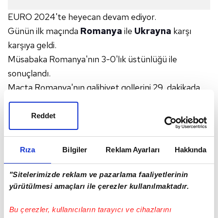
EURO 2024'te heyecan devam ediyor.
Günün ilk maçında
Romanya
ile
Ukrayna
karşı
karşıya geldi.
Müsabaka Romanya'nın 3-0'lık üstünlüğü ile
sonuçlandı.
Maçta Romanya'nın galibiyet gollerini 29. dakikada
Stanciu, 52. dakikada Marin ve 57. dakikada Denis
Dragus kaydetti.
Reddet
Romanya bu galibiyetle E Grubu'nda 3 puana
yükseldi.
Rıza
Bilgiler
Reklam Ayarları
Hakkında
Ukrayna ise 0 puanda kaldı.
Romanya gruptaki diğer maçında
Belçika
ile karşı
"Sitelerimizde reklam ve pazarlama faaliyetlerinin
karşıya gelecek. Ukrayna ise
Slovakya
ile
yürütülmesi amaçları ile çerezler kullanılmaktadır.
karşılaşacak.
Bu çerezler, kullanıcıların tarayıcı ve cihazlarını
İŞTE MAÇIN ÖZETİ: