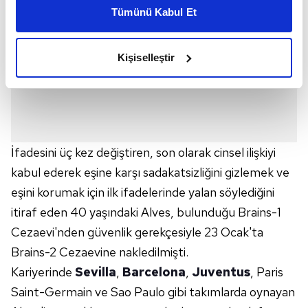
Tümünü Kabul Et
daha iyi reklam deneyimi yaşatabiliriz. Bunu yaparken
amacımızın size daha iyi bir reklam deneyimi sunmak
olduğunu ve sizlere en iyi içerikleri sunabilmek adına
Kişiselleştir
elimizden gelen çabayı gösterdiğimizi ve bu noktada,
reklamların maliyetlerimizi karşılamak noktasında tek gelir
kalemimiz olduğunu sizlere hatırlatmak isteriz.
Her halükârda, kullanıcılar, bu çerezlere izin vermedikleri
takdirde, kullanıcılara hedefli reklamlar
İfadesini üç kez değiştiren, son olarak cinsel ilişkiyi
gösterilmeyecektir."
kabul ederek eşine karşı sadakatsizliğini gizlemek ve
eşini korumak için ilk ifadelerinde yalan söylediğini
Sizlere daha iyi bir hizmet sunabilmek için İnternet
itiraf eden 40 yaşındaki Alves, bulunduğu Brains-1
Sitemizde kendimize ve üçüncü kişilere ait çerezler
Cezaevi'nden güvenlik gerekçesiyle 23 Ocak'ta
kullanılmaktadır. Bu çerezler vasıtasıyla çeşitli kişisel
verileriniz işlenmekte olup gerekli olan çerezler bilgi
Brains-2 Cezaevine nakledilmişti.
toplumu hizmetlerinin sunulması amacıyla
Kariyerinde
Sevilla
,
Barcelona
,
Juventus
, Paris
kullanılmaktadır. Diğer çerezler, sitemizin daha işlevsel
Saint-Germain ve Sao Paulo gibi takımlarda oynayan
kılınması ve kişiselleştirilmesi ve sizlere yönelik