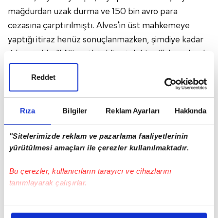
mağdurdan uzak durma ve 150 bin avro para
cezasına çarptırılmıştı. Alves'in üst mahkemeye
yaptığı itiraz henüz sonuçlanmazken, şimdiye kadar
4 kez reddedildiği şartlı tahliye talebine ilk kez olumlu
yanıt aldı.
Reddet
Barselona kentindeki bir eğlence merkezinin
tuvaletinde 30 Aralık 2022 gecesi 23 yaşındaki bir
kadına cinsel saldırıda bulunmakla suçlanan Alves, 20
Rıza
Bilgiler
Reklam Ayarları
Hakkında
Ocak 2023'te
Meksika
'dan Barselona'ya geldikten
"Sitelerimizde reklam ve pazarlama faaliyetlerinin
sonra gözaltına alınmış, ardından çıkartıldığı
yürütülmesi amaçları ile çerezler kullanılmaktadır.
mahkemece tutuklanmıştı.
Bu çerezler, kullanıcıların tarayıcı ve cihazlarını
tanımlayarak çalışırlar.
Bu çerezlere izin vermeniz halinde sizlere özel
kişiselleştirilmiş reklamlar sunabilir, sayfalarımızda sizlere