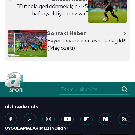
"Futbola geri dönmek için 4-5
6698 sayılı Kişisel Verilerin Korunması Kanunu uyarınca
haftaya ihtiyacımız var"
hazırlanmış Aydınlatma Metnimizi okumak ve sitemizde
ilgili mevzuata uygun olarak kullanılan çerezlerle ilgili bilgi
almak için lütfen
tıklayınız
.
Sonraki Haber
Bayer Leverkusen evinde dağıldı!
(Maç özeti)
BIZI TAKIP EDIN
UYGULAMALARIMIZI İNDİRİN!