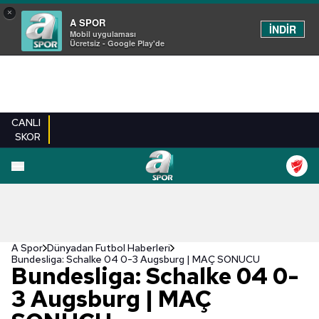
×
A SPOR
İNDİR
Mobil uygulaması
Ücretsiz - Google Play'de
CANLI
SKOR
A Spor
Dünyadan Futbol Haberleri
Bundesliga: Schalke 04 0-3 Augsburg | MAÇ SONUCU
Bundesliga: Schalke 04 0-
3 Augsburg | MAÇ