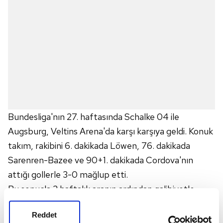
Bundesliga'nın 27. haftasında Schalke 04 ile
Augsburg, Veltins Arena'da karşı karşıya geldi. Konuk
takım, rakibini 6. dakikada Löwen, 76. dakikada
Sarenren-Bazee ve 90+1. dakikada Cordova'nın
attığı gollerle 3-0 mağlup etti.
Bu sonuçla 3 haftalık aranın ardından galibiyetle
tanışan Augsburg, puanını 30'a yükselterek maç
Reddet
fazlasıyla 12. sıraya yükseldi. Corona virüsü