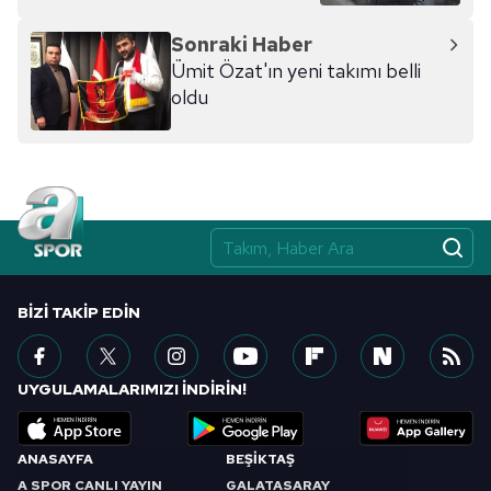
hazırlanmış Aydınlatma Metnimizi okumak ve sitemizde
ilgili mevzuata uygun olarak kullanılan çerezlerle ilgili bilgi
Sonraki Haber
almak için lütfen
tıklayınız
.
Ümit Özat'ın yeni takımı belli
oldu
BIZI TAKIP EDIN
UYGULAMALARIMIZI İNDİRİN!
ANASAYFA
BEŞİKTAŞ
A SPOR CANLI YAYIN
GALATASARAY