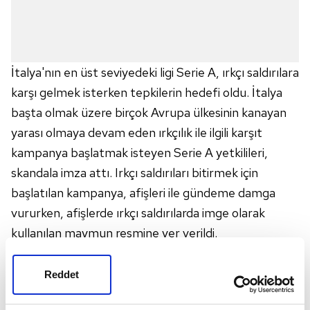
İtalya'nın en üst seviyedeki ligi Serie A, ırkçı saldırılara
karşı gelmek isterken tepkilerin hedefi oldu. İtalya
başta olmak üzere birçok Avrupa ülkesinin kanayan
yarası olmaya devam eden ırkçılık ile ilgili karşıt
kampanya başlatmak isteyen Serie A yetkilileri,
skandala imza attı. Irkçı saldırıları bitirmek için
başlatılan kampanya, afişleri ile gündeme damga
vururken, afişlerde ırkçı saldırılarda imge olarak
kullanılan maymun resmine yer verildi.
İtalya'nın köklü kulüplerinden
Roma
ve Milan, olaya
tepki göstermekte gecikmedi. Roma Kulübü'nden
Reddet
yapılan açıklamada, "Serie A'nın sosyal medyada