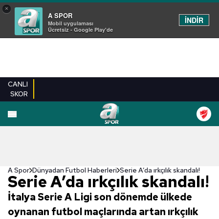
×
A SPOR
İNDİR
Mobil uygulaması
Ücretsiz - Google Play'de
CANLI
SKOR
A Spor
Dünyadan Futbol Haberleri
Serie A’da ırkçılık skandalı!
Serie A’da ırkçılık skandalı!
İtalya Serie A Ligi son dönemde ülkede
oynanan futbol maçlarında artan ırkçılık