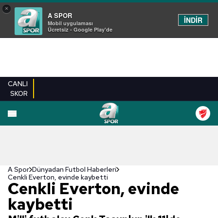
×
A SPOR
İNDİR
Mobil uygulaması
Ücretsiz - Google Play'de
CANLI
SKOR
A Spor
Dünyadan Futbol Haberleri
Cenkli Everton, evinde kaybetti
Cenkli Everton, evinde
kaybetti