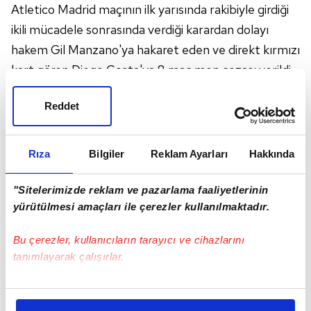
Atletico Madrid maçının ilk yarısında rakibiyle girdiği
ikili mücadele sonrasında verdiği karardan dolayı
hakem Gil Manzano'ya hakaret eden ve direkt kırmızı
kart gören Diego Costa'ya 8 maç men cezası verildi.
İspanya Futbol Federasyonu (RFEF) Rekabet
Reddet
Komitesi, disiplin yönetmeliğinin 94 ve 96. maddeleri
gereğince hakeme hakaretten ve hakemin kart
çıkarmasını önlemek için elle fiziki müdahalesinden
Rıza
Bilgiler
Reklam Ayarları
Hakkında
dolayı Diego Costa'ya toplam 8 maç ceza verildiğini
duyurdu.
"Sitelerimizde reklam ve pazarlama faaliyetlerinin
yürütülmesi amaçları ile çerezler kullanılmaktadır.
Atletico Madrid Kulübünün, cezayı indirmek için bir
üst kurul olan Temyiz Komitesi'ne başvuracağı
Bu çerezler, kullanıcıların tarayıcı ve cihazlarını
bildirildi.
tanımlayarak çalışırlar.
Atletico Madrid, La Liga'nın bitimine 7 hafta kala
lider Barcelona'nın 11 puan gerisinde 2. sırada
Bu çerezlere izin vermeniz halinde sizlere özel
kişiselleştirilmiş reklamlar sunabilir, sayfalarımızda sizlere