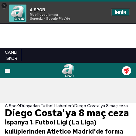
×
A SPOR
İNDİR
Mobil uygulaması
Ücretsiz - Google Play'de
CANLI
SKOR
A Spor
Dünyadan Futbol Haberleri
Diego Costa'ya 8 maç ceza
Diego Costa'ya 8 maç ceza
İspanya 1. Futbol Ligi (La Liga)
kulüplerinden Atletico Madrid'de forma