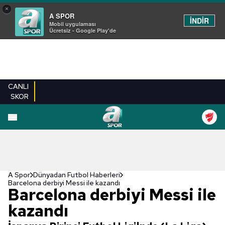
×
A SPOR
İNDİR
Mobil uygulaması
Ücretsiz - Google Play'de
CANLI
SKOR
A Spor
Dünyadan Futbol Haberleri
Barcelona derbiyi Messi ile kazandı
Barcelona derbiyi Messi ile
kazandı