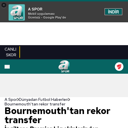
×
A SPOR
İNDİR
Mobil uygulaması
Ücretsiz - Google Play'de
CANLI
SKOR
A Spor
Dünyadan Futbol Haberleri
Bournemouth'tan rekor transfer
Bournemouth'tan rekor
transfer