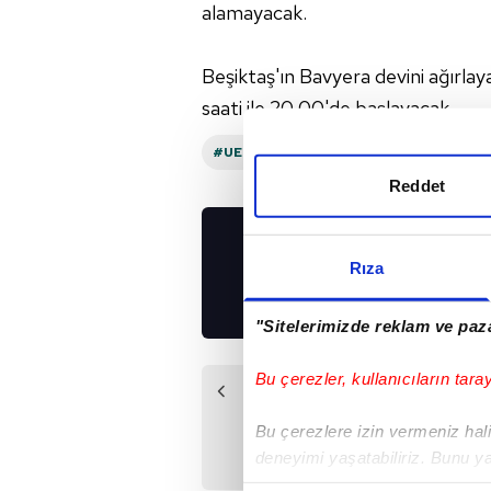
alamayacak.
Beşiktaş'ın Bavyera devini ağırl
saati ile 20.00'de başlayacak.
#UEFA ŞAMPIYONLAR LIGI
#BEŞIKTA
Reddet
UYGULAMALARIMIZ
Rıza
İNDİRİN!
"Sitelerimizde reklam ve paza
Bu çerezler, kullanıcıların tara
Önceki Haber
Futbolcuların
Bu çerezlere izin vermeniz halin
mezarını kazdılar!
deneyimi yaşatabiliriz. Bunu y
içerikleri sunabilmek adına el