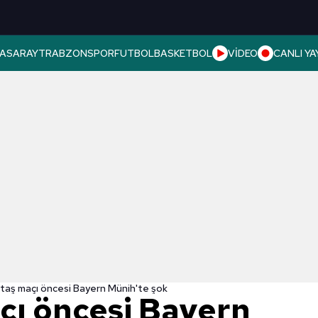
ASARAY
TRABZONSPOR
FUTBOL
BASKETBOL
VİDEO
CANLI YA
taş maçı öncesi Bayern Münih'te şok
çı öncesi Bayern