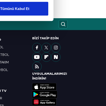
Tümünü Kabul Et
ar gösterilmeyecektir."
çerezler kullanılmaktadır. Bu
u hizmetlerinin sunulması
BIZI TAKIP EDIN
i ve sizlere yönelik
O
nılacaktır.
OL
ETBOL
kin detaylı bilgi için Ayarlar
 TAKIM
YBOL
ak ve sitemizde ilgili
UYGULAMALARIMIZI
R
İNDİRİN!
I TV
OR
BER