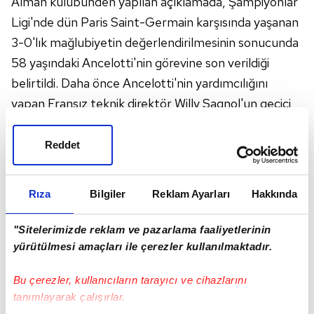
Alman kulübünden yapılan açıklamada, Şampiyonlar
Ligi'nde dün Paris Saint-Germain karşısında yaşanan
3-0'lık mağlubiyetin değerlendirilmesinin sonucunda
58 yaşındaki Ancelotti'nin görevine son verildiği
belirtildi. Daha önce Ancelotti'nin yardımcılığını
yapan Fransız teknik direktör Willy Sagnol'un geçici
olarak teknik direktörlük görevini üstleneceği
bildirildi.
Reddet
Açıklamada görüşlerine yer verilen
Bayern Münih
Yönetim Kurulu Başkanı Kar-Heinz Rummenigge,
Rıza
Bilgiler
Reklam Ayarları
Hakkında
sezon başından beri takımın performansının
beklentileri karşılamadığını ifade ederek, Paris'teki
"Sitelerimizde reklam ve pazarlama faaliyetlerinin
karşılaşmanın bundan sonuçlar çıkarılması gerektiğini
yürütülmesi amaçları ile çerezler kullanılmaktadır.
açık bir şekilde gösterdiğini kaydetti.
Bu çerezler, kullanıcıların tarayıcı ve cihazlarını
Şampiyonlar Ligi'nde iki haftada bir galibiyet alan
tanımlayarak çalışırlar.
Bayern Münih, Bundesliga'da ise 6 hafta sonunda 4