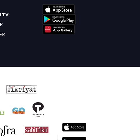
I TV
OR
BER