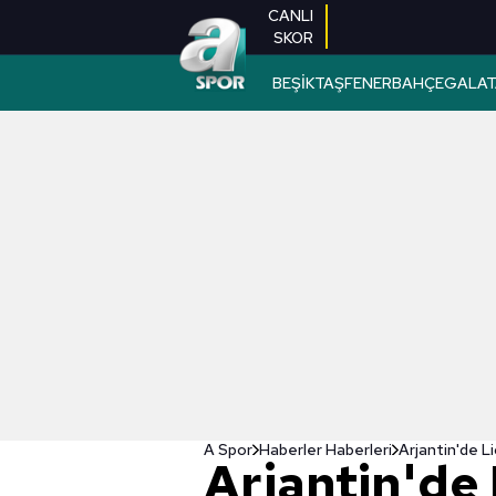
CANLI
SKOR
BEŞİKTAŞ
FENERBAHÇE
GALAT
A Spor
Haberler Haberleri
Arjantin'de L
Arjantin'de 