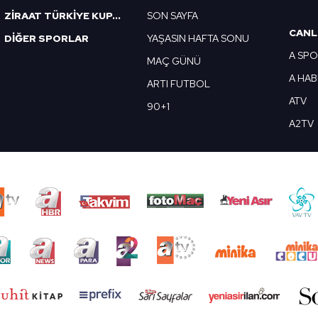
ZİRAAT TÜRKİYE KUPASI
SON SAYFA
CANL
DİĞER SPORLAR
YAŞASIN HAFTA SONU
A SP
MAÇ GÜNÜ
A HA
ARTI FUTBOL
ATV
90+1
A2TV