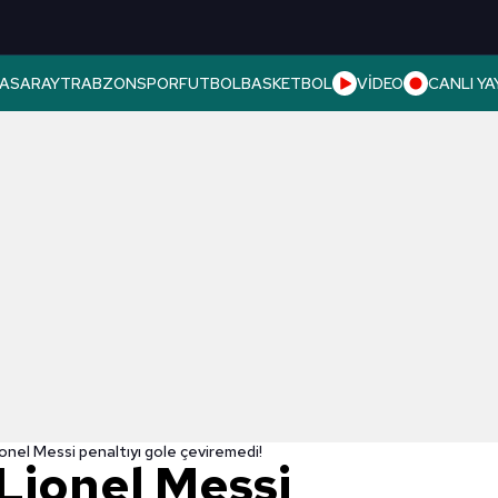
ASARAY
TRABZONSPOR
FUTBOL
BASKETBOL
VİDEO
CANLI YA
ionel Messi penaltıyı gole çeviremedi!
Lionel Messi