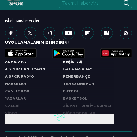
BIZI TAKIP EDIN
UYGULAMALARIMIZI İNDİRİN!
ANASAYFA
BEŞİKTAŞ
A SPOR CANLI YAYIN
GALATASARAY
A SPOR RADYO
FENERBAHÇE
HABERLER
TRABZONSPOR
CANLI SKOR
FUTBOL
YAZARLAR
BASKETBOL
GALERİ
ZİRAAT TÜRKİYE KUPASI
VİDEO
DİĞER SPORLAR
TÜMÜ
PROGRAMLAR
VIDEO
SABAH SPORU
FUTBOL