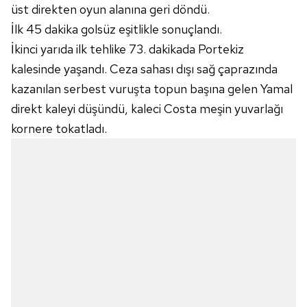
üst direkten oyun alanına geri döndü.
kullanılmaktadır. Bu çerezler vasıtasıyla çeşitli kişisel
İlk 45 dakika golsüz eşitlikle sonuçlandı.
verileriniz işlenmekte olup gerekli olan çerezler bilgi
toplumu hizmetlerinin sunulması amacıyla
İkinci yarıda ilk tehlike 73. dakikada Portekiz
kullanılmaktadır. Diğer çerezler, sitemizin daha işlevsel
kalesinde yaşandı. Ceza sahası dışı sağ çaprazında
kılınması ve kişiselleştirilmesi ve sizlere yönelik
kazanılan serbest vuruşta topun başına gelen Yamal
reklam/pazarlama faaliyetlerinin yapılması, amaçlarıyla
direkt kaleyi düşündü, kaleci Costa meşin yuvarlağı
sınırlı olarak açık rızanız dahilinde kullanılacaktır.
kornere tokatladı.
Çerezlere ilişkin tercihlerinizi aşağıda yer alan panel
vasıtasıyla belirleyebilirsiniz. Çerezlere ilişkin detaylı bilgi
için Ayarlar butonuna tıklayabilir,
Çerez Bilgilendirme
Metnimizi
ziyaret edebilirsiniz.
6698 sayılı Kişisel Verilerin Korunması Kanunu uyarınca
hazırlanmış Aydınlatma Metnimizi okumak ve sitemizde
ilgili mevzuata uygun olarak kullanılan çerezlerle ilgili bilgi
almak için lütfen
tıklayınız
.