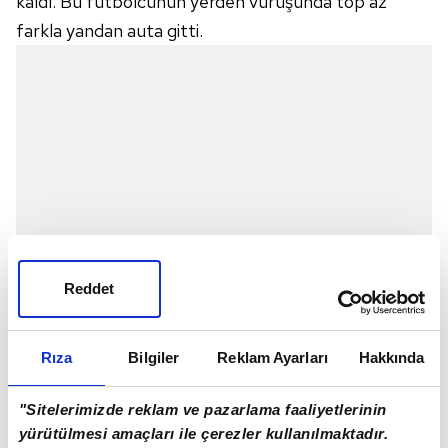
kaldı. Bu futbolcunun yerden vuruşunda top az
farkla yandan auta gitti.
Reddet
Rıza
Bilgiler
Reklam Ayarları
Hakkında
Portekiz ilk tehlike şutunu 12. dakikada çekti. Bruno
"Sitelerimizde reklam ve pazarlama faaliyetlerinin
Fernandes'in pasında ceza sahası içi sağ çaprazında
yürütülmesi amaçları ile çerezler kullanılmaktadır.
topla buluşan Ronaldo, rakibinden sıyrılıp sert vurdu,