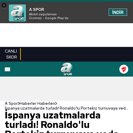
×
A SPOR
İNDİR
Mobil uygulaması
Ücretsiz - Google Play'de
CANLI
SKOR
A Spor
Haberler Haberleri
İspanya uzatmalarda turladı! Ronaldo'lu Portekiz turnuvaya veda etti
İspanya uzatmalarda
turladı! Ronaldo'lu