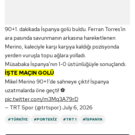
90+1. dakikada İspanya golü buldu. Ferran Torres'in
ara pasında savunmanın arkasına hareketlenen
Merino, kaleciyle karşı karşıya kaldığı pozisyonda
yerden vuruşla topu ağlara yolladı.
Müsabaka İspanya'nın 1-0 üstünlüğüyle sonuçlandı.
İŞTE MAÇIN GOLÜ
Mikel Merino 90+1'de sahneye çıktı! İspanya
uzatmalarda öne geçti! ⚽️
pic.twitter.com/m3Mq3A79rD
— TRT Spor (@trtspor)
July 6, 2026
#TÜRKIYE
#PORTEKIZ
#TRT 1
#İSPANYA