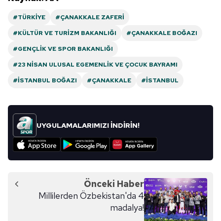
hazırlanmış Aydınlatma Metnimizi okumak ve sitemizde
#TÜRKIYE
#ÇANAKKALE ZAFERI
ilgili mevzuata uygun olarak kullanılan çerezlerle ilgili bilgi
almak için lütfen
tıklayınız
.
#KÜLTÜR VE TURIZM BAKANLIĞI
#ÇANAKKALE BOĞAZI
#GENÇLIK VE SPOR BAKANLIĞI
#23 NISAN ULUSAL EGEMENLIK VE ÇOCUK BAYRAMI
#İSTANBUL BOĞAZI
#ÇANAKKALE
#İSTANBUL
UYGULAMALARIMIZI İNDİRİN!
Önceki Haber
Millilerden Özbekistan'da 4
madalya!