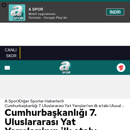
×
A SPOR
İNDİR
Mobil uygulaması
Ücretsiz - Google Play'de
CANLI
SKOR
A Spor
Diğer Sporlar Haberleri
Cumhurbaşkanlığı 7. Uluslararası Yat Yarışları'nın ilk etabı Ulusal Egemenlik Kupası'nın startı verildi
Cumhurbaşkanlığı 7.
Uluslararası Yat