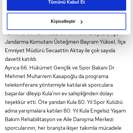
Tümünü Kabul Et
daha iyi reklam deneyimi yaşatabiliriz. Bunu yaparken
Belediye Başkan Yardımcısı Mehmet Uçak, Gençlik
amacımızın size daha iyi bir reklam deneyimi sunmak
ve Spor İl Müdürü Yunus Öztürk, Manisa Aile ve
olduğunu ve sizlere en iyi içerikleri sunabilmek adına
Kişiselleştir
Sosyal Hizmetler İl Müdürü Kudret Gültaş, Manisa İl
elimizden gelen çabayı gösterdiğimizi ve bu noktada,
reklamların maliyetlerimizi karşılamak noktasında tek gelir
Tarım ve Orman Müdürü Mehmet Karayılan, İlçe
kalemimiz olduğunu sizlere hatırlatmak isteriz.
Jandarma Komutanı Üsteğmen Bayram Yüksel, İlçe
Emniyet Müdürü Secaattin Aktay ile çok sayıda
Her halükârda, kullanıcılar, bu çerezlere izin vermedikleri
davetli katıldı.
takdirde, kullanıcılara hedefli reklamlar
Ayrıca 66. Hükümet Gençlik ve Spor Bakanı Dr.
gösterilmeyecektir."
Mehmet Muharrem Kasapoğlu da programa
Sizlere daha iyi bir hizmet sunabilmek için İnternet
telekonferans yöntemiyle katılarak sporculara
Sitemizde kendimize ve üçüncü kişilere ait çerezler
başarılar dileyip Kula'nın ev sahipliğinden dolayı
kullanılmaktadır. Bu çerezler vasıtasıyla çeşitli kişisel
teşekkür etti. Öte yandan Kula 80. Yıl Spor Kulübü
verileriniz işlenmekte olup gerekli olan çerezler bilgi
adına yarışmalara katılan 80. Yıl Kula Engelsiz Yaşam
toplumu hizmetlerinin sunulması amacıyla
kullanılmaktadır. Diğer çerezler, sitemizin daha işlevsel
Bakım Rehabilitasyon ve Aile Danışma Merkezi
kılınması ve kişiselleştirilmesi ve sizlere yönelik
sporcularının, her branşta ikişer takımla mücadele
reklam/pazarlama faaliyetlerinin yapılması, amaçlarıyla