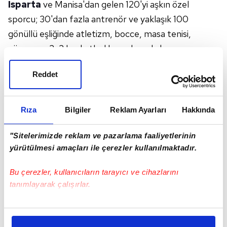
Isparta
ve Manisa'dan gelen 120'yi aşkın özel
sporcu; 30'dan fazla antrenör ve yaklaşık 100
gönüllü eşliğinde atletizm, bocce, masa tenisi,
yüzme ve 3x3 basketbol branşlarında kıyasıya
mücadele etti. Kula Spor Kompleksi'nde gün boyu
Reddet
devam eden yarışmaların ardından düzenlenen ödül
töreninde dereceye giren sporculara madalyaları
takdim edildi. Organizasyon boyunca sporcuların
Rıza
Bilgiler
Reklam Ayarları
Hakkında
sergilediği azim ve performans, izleyenlerden büyük
alkış aldı. Öte yandan etkinlikleri yerinde takip etmek
"Sitelerimizde reklam ve pazarlama faaliyetlerinin
yürütülmesi amaçları ile çerezler kullanılmaktadır.
üzere Kula'ya gelen Özel Olimpiyatlar Türkiye
Başkan Yardımcısı, eski milli basketbolcu Tamer
Bu çerezler, kullanıcıların tarayıcı ve cihazlarını
Oyguç, Özel Olimpiyatlar Türkiye Ülke Direktörü
tanımlayarak çalışırlar.
Murat Mazhar Ağca ve İletişim Direktörü Ebru Çıdal
da müsabakaları protokol üyeleriyle birlikte izledi.
Bu çerezlere izin vermeniz halinde sizlere özel
kişiselleştirilmiş reklamlar sunabilir, sayfalarımızda sizlere
Programa Kula Kaymakamı Talha Altuntaş, Kula