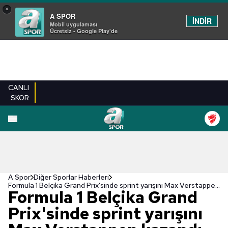
×
A SPOR
İNDİR
Mobil uygulaması
Ücretsiz - Google Play'de
CANLI
SKOR
A Spor
Diğer Sporlar Haberleri
Formula 1 Belçika Grand Prix'sinde sprint yarışını Max Verstappen kazandı
Formula 1 Belçika Grand
Prix'sinde sprint yarışını