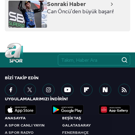
Sonraki Haber
Can Öncü'den büyük başarı!
BIZI TAKIP EDIN
UYGULAMALARIMIZI İNDİRİN!
ANASAYFA
BEŞİKTAŞ
A SPOR CANLI YAYIN
GALATASARAY
A SPOR RADYO
FENERBAHÇE