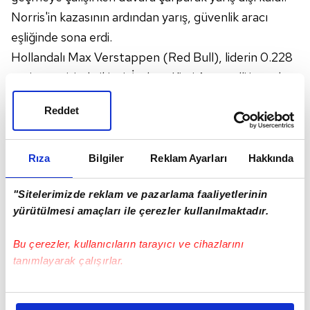
Norris'in kazasının ardından yarış, güvenlik aracı
eşliğinde sona erdi.
Hollandalı Max Verstappen (Red Bull), liderin 0.228
saniye gerisinde ikinci, İtalyan Kimi Antonelli ise takım
arkadaşı Russell'ın 1.014 saniye arkasında üçüncü
Reddet
oldu.
Sezonun 11. yarışı Avusturya Grand Prix'si, 29
Haziran'da koşulacak.
Rıza
Bilgiler
Reklam Ayarları
Hakkında
Kanada Grand Prix'sinin ardından pilotlar ve takımlar
"Sitelerimizde reklam ve pazarlama faaliyetlerinin
klasmanının ilk 5 sırası şöyle:
yürütülmesi amaçları ile çerezler kullanılmaktadır.
- Pilotlar:
1. Oscar Piastri (Avustralya): 198 puan
Bu çerezler, kullanıcıların tarayıcı ve cihazlarını
2. Lando Norris (Büyük Britanya): 176
tanımlayarak çalışırlar.
3. Max Verstappen (Hollanda): 155
Bu çerezlere izin vermeniz halinde sizlere özel
4. George Russell (Büyük Britanya): 136