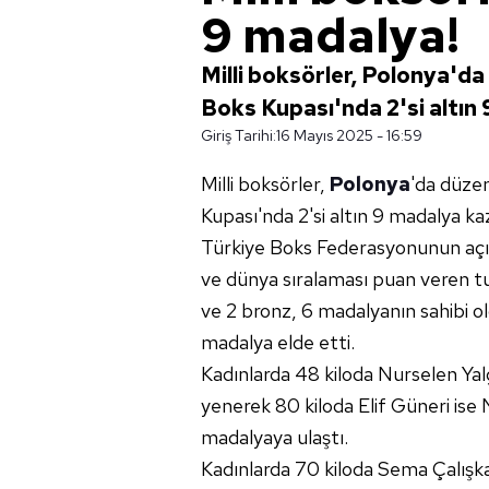
9 madalya!
Milli boksörler, Polonya'd
Boks Kupası'nda 2'si altın
Giriş Tarihi:
16 Mayıs 2025 - 16:59
Milli boksörler,
Polonya
'da düze
Kupası'nda 2'si altın 9 madalya ka
Türkiye Boks Federasyonunun açı
ve dünya sıralaması puan veren tu
ve 2 bronz, 6 madalyanın sahibi ol
madalya elde etti.
Kadınlarda 48 kiloda Nurselen Ya
yenerek 80 kiloda Elif Güneri ise
madalyaya ulaştı.
Kadınlarda 70 kiloda Sema Çalış