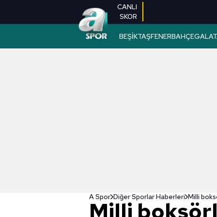
CANLI
SKOR
BEŞİKTAŞ
FENERBAHÇE
GALAT
A Spor
Diğer Sporlar Haberleri
Milli bok
Milli boksö