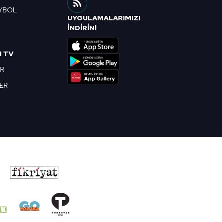
YBOL
UYGULAMALARIMIZI
R
İNDİRİN!
I TV
OR
BER