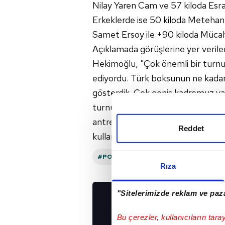
Nilay Yaren Cam ve 57 kiloda Esr
Erkeklerde ise 50 kiloda Metehan
Samet Ersoy ile +90 kiloda Mücahi
Açıklamada görüşlerine yer veril
Hekimoğlu, "Çok önemli bir turnu
ediyordu. Türk boksunun ne kadar
gösterdik. Çok geniş kadromuz var
turnuvalara gönderiyoruz. Polony
antrenörlerimiz ve sporcularımız 
Reddet
kullandı.
#POLONYA
Rıza
"Sitelerimizde reklam ve paza
UYGULAMALARIMIZ
İNDİRİN!
Bu çerezler, kullanıcıların tara