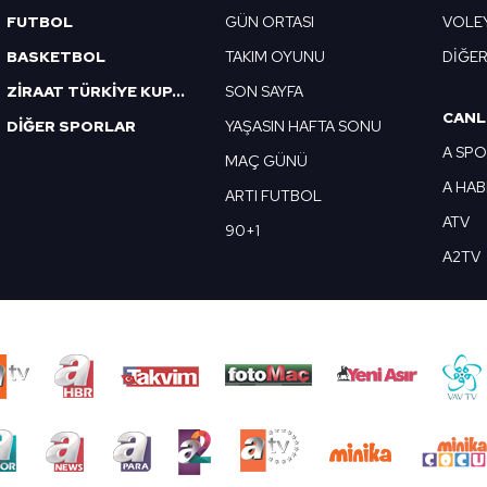
FUTBOL
GÜN ORTASI
VOLE
BASKETBOL
TAKIM OYUNU
DİĞE
ZİRAAT TÜRKİYE KUPASI
SON SAYFA
CANL
DİĞER SPORLAR
YAŞASIN HAFTA SONU
A SP
MAÇ GÜNÜ
A HA
ARTI FUTBOL
ATV
90+1
A2TV