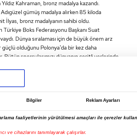
a Yıldız Kahraman, bronz madalya kazandı.
 Adıgüzel gümüş madalya alırken 85 kiloda
t İlyas, bronz madalyanın sahibi oldu.
en Türkiye Boks Federasyonu Başkanı Suat
vaydı. Dünya sıralaması için de büyük önem arz
 güçlü olduğunu Polonya'da bir kez daha
. Bütün sporcularımızı dünyanın çeşitli yerlerinde
a'daki başarıda emeği geçen başta
olmak üzere herkesi tebrik ediyorum." ifadelerini
Bilgiler
Reklam Ayarları
rlama faaliyetlerinin yürütülmesi amaçları ile çerezler kullan
I
yıcı ve cihazlarını tanımlayarak çalışırlar.