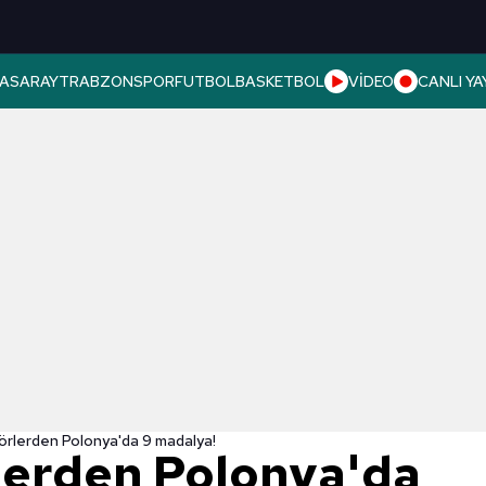
ASARAY
TRABZONSPOR
FUTBOL
BASKETBOL
VİDEO
CANLI YA
sörlerden Polonya'da 9 madalya!
rlerden Polonya'da