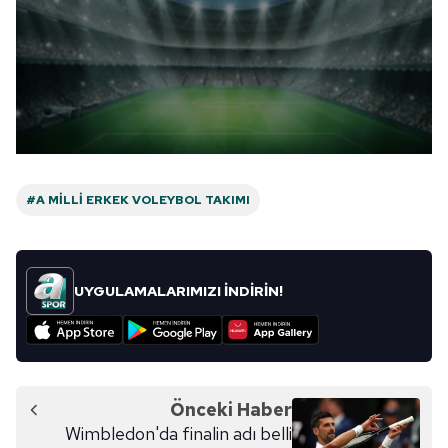
kılınması ve kişiselleştirilmesi ve sizlere yönelik
reklam/pazarlama faaliyetlerinin yapılması, amaçlarıyla
sınırlı olarak açık rızanız dahilinde kullanılacaktır.
Çerezlere ilişkin tercihlerinizi aşağıda yer alan panel
vasıtasıyla belirleyebilirsiniz. Çerezlere ilişkin detaylı bilgi
için Ayarlar butonuna tıklayabilir,
Çerez Bilgilendirme
Metnimizi
ziyaret edebilirsiniz.
#A MILLI ERKEK VOLEYBOL TAKIMI
6698 sayılı Kişisel Verilerin Korunması Kanunu uyarınca
hazırlanmış Aydınlatma Metnimizi okumak ve sitemizde
ilgili mevzuata uygun olarak kullanılan çerezlerle ilgili bilgi
UYGULAMALARIMIZI İNDİRİN!
almak için lütfen
tıklayınız
.
Önceki Haber
Wimbledon'da finalin adı belli