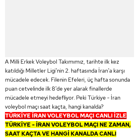
A Milli Erkek Voleybol Takımımız, tarihte ilk kez
katıldığı Milletler Ligi'nin 2. haftasında İran'a karşı
mücadele edecek. Filenin Efeleri, üç hafta sonunda
puan cetvelinde ilk 8'de yer alarak finallerde
mücadele etmeyi hedefliyor. Peki Türkiye - İran
voleybol maçı saat kaçta, hangi kanalda?
TÜRKİYE İRAN VOLEYBOL MAÇI CANLI İZLE
TÜRKİYE - İRAN VOLEYBOL MAÇI NE ZAMAN,
SAAT KAÇTA VE HANGİ KANALDA CANLI