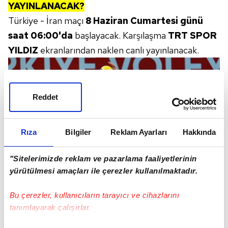
YAYINLANACAK?
Türkiye - İran maçı
8 Haziran Cumartesi günü
saat 06:00'da
başlayacak. Karşılaşma
TRT SPOR
YILDIZ
ekranlarından naklen canlı yayınlanacak.
Reddet
Rıza
Bilgiler
Reklam Ayarları
Hakkında
"Sitelerimizde reklam ve pazarlama faaliyetlerinin
yürütülmesi amaçları ile çerezler kullanılmaktadır.
Bu çerezler, kullanıcıların tarayıcı ve cihazlarını
A MİLLİ ERKEK VOLEYBOL TAKIMI KADROSU
tanımlayarak çalışırlar.
VNL'de başarılı olarak tarihinde ilk kez olimpiyatlarda