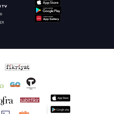
I TV
OR
BER