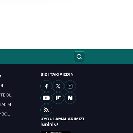
nılacaktır.
kin detaylı bilgi için Ayarlar
ak ve sitemizde ilgili
BIZI TAKIP EDIN
O
OL
ETBOL
 TAKIM
YBOL
UYGULAMALARIMIZI
R
İNDİRİN!