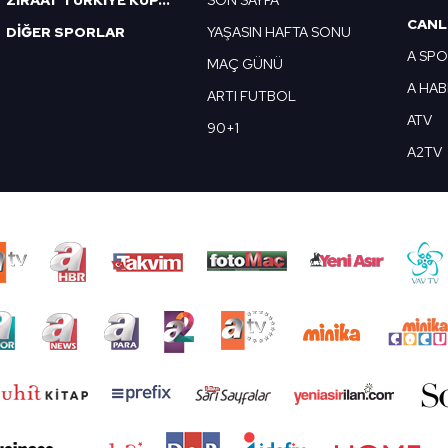
CANL
DİĞER SPORLAR
YAŞASIN HAFTA SONU
A SP
MAÇ GÜNÜ
A HA
ARTI FUTBOL
ATV
90+1
A2TV