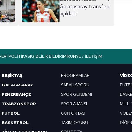
 yapılması, amaçlarıyla sınırlı olarak açık rızanız dahilinde kulla
Galatasaray transferi
açıkladı!
aşağıda yer alan panel vasıtasıyla belirleyebilirsiniz. Çerezlere iliş
lgilendirme Metnimizi
ziyaret edebilirsiniz.
Korunması Kanunu uyarınca hazırlanmış Aydınlatma Metnimizi okum
 çerezlerle ilgili bilgi almak için lütfen
tıklayınız
.
VERI POLITIKASI
GIZLILIK BILDIRIMI
KÜNYE / İLETIŞIM
BEŞİKTAŞ
PROGRAMLAR
VIDE
GALATASARAY
SABAH SPORU
FUTB
FENERBAHÇE
SPOR GÜNDEMİ
BASK
TRABZONSPOR
SPOR AJANSI
MİLLİ
FUTBOL
GÜN ORTASI
VOLE
BASKETBOL
TAKIM OYUNU
DİĞE
ZİRAAT TÜRKİYE KUPASI
SON SAYFA