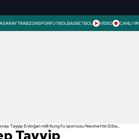
ASARAY
TRABZONSPOR
FUTBOL
BASKETBOL
VİDEO
CANLI YA
Başkan Recep Tayyip Erdoğan milli Kung Fu sporcusu Necmettin Erbakan Akyüz ile görüştü
ep Tayyip