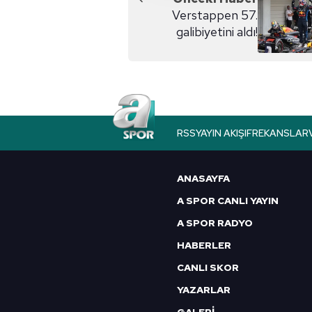
reklam/pazarlama faaliyetlerinin
Verstappen 57.
galibiyetini aldı!
Çerezlere ilişkin tercihlerinizi 
butonuna tıklayabilir,
Çerez Bi
6698 sayılı Kişisel Verilerin 
mevzuata uygun olarak kullanılan
RSS
YAYIN AKIŞI
FREKANSLAR
ANASAYFA
A SPOR CANLI YAYIN
A SPOR RADYO
HABERLER
CANLI SKOR
YAZARLAR
GALERİ