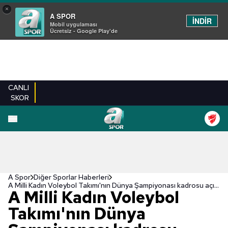
×
A SPOR
İNDİR
Mobil uygulaması
Ücretsiz - Google Play'de
CANLI
SKOR
A Spor
Diğer Sporlar Haberleri
A Milli Kadın Voleybol Takımı'nın Dünya Şampiyonası kadrosu açıklandı
A Milli Kadın Voleybol
Takımı'nın Dünya