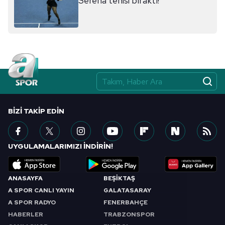
Serena tenisi bıraktı!
sınırlı olarak açık rızanız dahilinde kullanılacaktır.
Çerezlere ilişkin tercihlerinizi aşağıda yer alan panel
vasıtasıyla belirleyebilirsiniz. Çerezlere ilişkin detaylı bilgi
için Ayarlar butonuna tıklayabilir,
Çerez Bilgilendirme
Metnimizi
ziyaret edebilirsiniz.
6698 sayılı Kişisel Verilerin Korunması Kanunu uyarınca
hazırlanmış Aydınlatma Metnimizi okumak ve sitemizde
BIZI TAKIP EDIN
ilgili mevzuata uygun olarak kullanılan çerezlerle ilgili bilgi
almak için lütfen
tıklayınız
.
UYGULAMALARIMIZI İNDİRİN!
ANASAYFA
BEŞİKTAŞ
A SPOR CANLI YAYIN
GALATASARAY
A SPOR RADYO
FENERBAHÇE
HABERLER
TRABZONSPOR