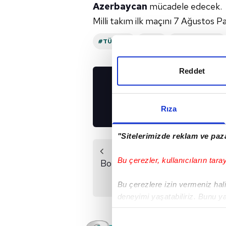
Azerbaycan
mücadele edecek.
Milli takım ilk maçını 7 Ağustos 
#TÜRKIYE
#İRAN
#AZERBAYCAN
Reddet
UYGULAMALARIMIZ
İNDİRİN!
Rıza
"Sitelerimizde reklam ve paza
Önceki Haber
Bu çerezler, kullanıcıların tara
Bolt'un veliahtı dünya
rekoru kırdı
Bu çerezlere izin vermeniz halin
deneyimi yaşatabiliriz. Bunu y
içerikleri sunabilmek adına el
noktasında tek gelir kalemimiz 