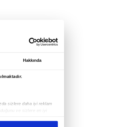
Hakkında
ılmaktadır.
ızda sizlere daha iyi reklam
duğunu ve sizlere en iyi
liyetlerimizi karşılamak