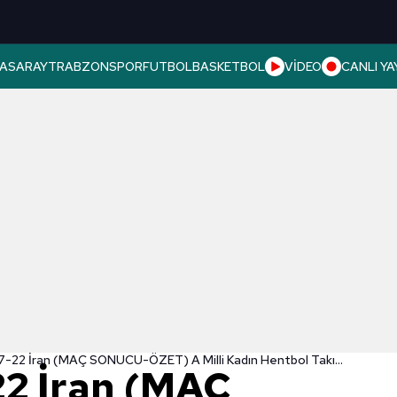
ASARAY
TRABZONSPOR
FUTBOL
BASKETBOL
VİDEO
CANLI YA
Türkiye 37-22 İran (MAÇ SONUCU-ÖZET) A Milli Kadın Hentbol Takımı İran'ı mağlup etti!
22 İran (MAÇ