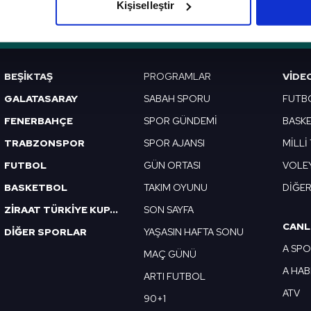
Kişiselleştir
çerezlere izin vermedikleri takdirde, kullanıcılara hedefli reklaml
VERI POLITIKASI
GIZLILIK BILDIRIMI
KÜNYE / İLETIŞIM
abilmek için İnternet Sitemizde kendimize ve üçüncü kişilere ait 
isel verileriniz işlenmekte olup gerekli olan çerezler bilgi toplum
BEŞİKTAŞ
PROGRAMLAR
VIDE
 çerezler, sitemizin daha işlevsel kılınması ve kişiselleştirilmes
GALATASARAY
SABAH SPORU
FUTB
 yapılması, amaçlarıyla sınırlı olarak açık rızanız dahilinde kulla
FENERBAHÇE
SPOR GÜNDEMİ
BASK
aşağıda yer alan panel vasıtasıyla belirleyebilirsiniz. Çerezlere iliş
TRABZONSPOR
SPOR AJANSI
MİLLİ
lgilendirme Metnimizi
ziyaret edebilirsiniz.
FUTBOL
GÜN ORTASI
VOLE
BASKETBOL
TAKIM OYUNU
DİĞE
Korunması Kanunu uyarınca hazırlanmış Aydınlatma Metnimizi okum
 çerezlerle ilgili bilgi almak için lütfen
tıklayınız
.
ZİRAAT TÜRKİYE KUPASI
SON SAYFA
CANL
DİĞER SPORLAR
YAŞASIN HAFTA SONU
A SP
MAÇ GÜNÜ
A HA
ARTI FUTBOL
ATV
90+1