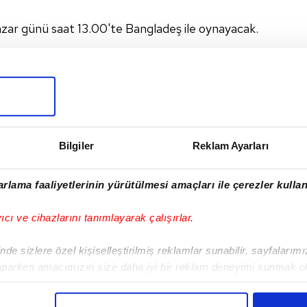
Pazar günü saat 13.00'te Bangladeş ile oynayacak.
I
Bilgiler
Reklam Ayarları
rlama faaliyetlerinin yürütülmesi amaçları ile çerezler kullan
Sonraki Haber
yıcı ve cihazlarını tanımlayarak çalışırlar.
Toprak Razgatlıoğlu
sıralama yarışında
de sizlere özel kişiselleştirilmiş reklamlar sunabilir, sayfalarım
birinci oldu!
aparken amacımızın size daha iyi bir reklam deneyimi sunmak ol
imizden gelen çabayı gösterdiğimizi ve bu noktada, reklamların ma
olduğunu sizlere hatırlatmak isteriz.