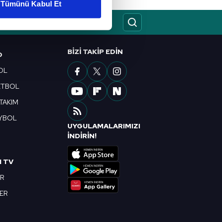
Tümünü Kabul Et
ar gösterilmeyecektir."
çerezler kullanılmaktadır. Bu
BIZI TAKIP EDIN
u hizmetlerinin sunulması
O
i ve sizlere yönelik
OL
nılacaktır.
ETBOL
kin detaylı bilgi için Ayarlar
 TAKIM
YBOL
UYGULAMALARIMIZI
R
İNDİRİN!
ak ve sitemizde ilgili
I TV
OR
BER