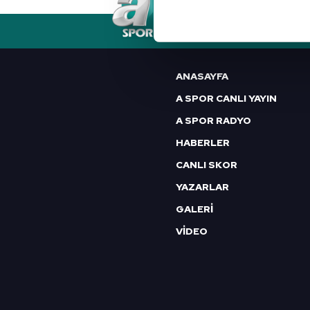
Her halükârda, kullanıcılar, bu 
RSS
YAYIN AKIŞI
FREKANSLAR
Sizlere daha iyi bir hizmet sun
çerezler vasıtasıyla çeşitli kiş
ANASAYFA
amacıyla kullanılmaktadır. Diğer
A SPOR CANLI YAYIN
reklam/pazarlama faaliyetlerinin
A SPOR RADYO
Çerezlere ilişkin tercihlerinizi 
HABERLER
butonuna tıklayabilir,
Çerez Bi
CANLI SKOR
YAZARLAR
6698 sayılı Kişisel Verilerin 
mevzuata uygun olarak kullanılan
GALERİ
VİDEO