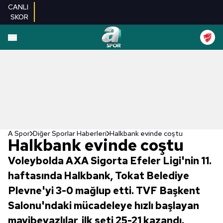
CANLI
SKOR
A Spor
Diğer Sporlar Haberleri
Halkbank evinde coştu
Halkbank evinde coştu
Voleybolda AXA Sigorta Efeler Ligi'nin 11.
haftasında Halkbank, Tokat Belediye
Plevne'yi 3-0 mağlup etti. TVF Başkent
Salonu'ndaki mücadeleye hızlı başlayan
mavibeyazlılar, ilk seti 25-21 kazandı.