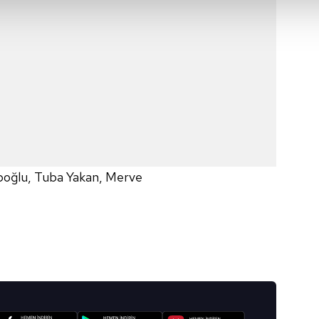
isel verileriniz işlenmekte olup gerekli olan çerezler bilgi toplum
 çerezler, sitemizin daha işlevsel kılınması ve kişiselleştirilmes
 yapılması, amaçlarıyla sınırlı olarak açık rızanız dahilinde kulla
aşağıda yer alan panel vasıtasıyla belirleyebilirsiniz. Çerezlere iliş
lgilendirme Metnimizi
ziyaret edebilirsiniz.
Korunması Kanunu uyarınca hazırlanmış Aydınlatma Metnimizi okum
 çerezlerle ilgili bilgi almak için lütfen
tıklayınız
.
poğlu, Tuba Yakan, Merve
I