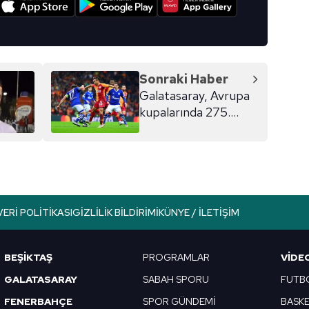
Sonraki Haber
Galatasaray, Avrupa
kupalarında 275.
maçına çıkacak
VERI POLITIKASI
GIZLILIK BILDIRIMI
KÜNYE / İLETIŞIM
BEŞİKTAŞ
PROGRAMLAR
VIDE
GALATASARAY
SABAH SPORU
FUTB
FENERBAHÇE
SPOR GÜNDEMİ
BASK