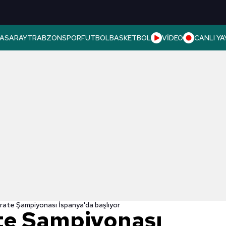
ASARAY
TRABZONSPOR
FUTBOL
BASKETBOL
VİDEO
CANLI YA
rate Şampiyonası İspanya'da başlıyor
te Şampiyonası