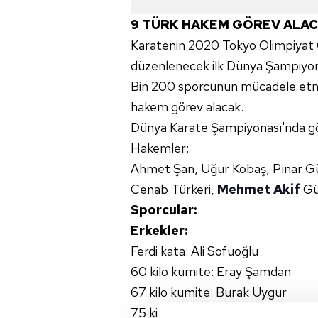
9 TÜRK HAKEM GÖREV ALA
Karatenin 2020 Tokyo Olimpiyat O
düzenlenecek ilk Dünya Şampiyon
Bin 200 sporcunun mücadele etm
hakem görev alacak.
Dünya Karate Şampiyonası'nda gö
Hakemler:
Ahmet Şan, Uğur Kobaş, Pınar Gü
Cenab Türkeri,
Mehmet Akif
Gü
Sporcular:
Erkekler:
Ferdi kata: Ali Sofuoğlu
60 kilo kumite: Eray Şamdan
67 kilo kumite: Burak Uygur
75 kilo kumite: Erman Eltemur