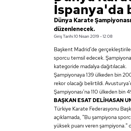
İspanya'da 
Dünya Karate Şampiyonası, 
düzenlenecek.
Giriş Tarihi:
10 Nisan 2019 - 12:08
Başkent Madrid'de gerçekleştirile
sporcu temsil edecek. Şampiyona
kategoride madalya dağıtılacak.
Şampiyonaya 139 ülkeden bin 200 
rekor olacağı belirtildi. Avustur
Şampiyonası'na 110 ülkeden bin 49
BAŞKAN
ESAT
DELİHASAN
U
Türkiye Karate Federasyonu Başka
açıklamada, "Bu şampiyona sporcul
yüksek puanı veren şampiyona." 