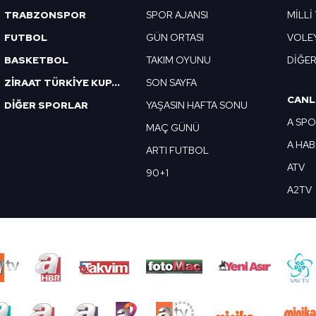
TRABZONSPOR
SPOR AJANSI
MİLLİ
FUTBOL
GÜN ORTASI
VOLE
BASKETBOL
TAKIM OYUNU
DİĞE
ZİRAAT TÜRKİYE KUPASI
SON SAYFA
CANL
DİĞER SPORLAR
YAŞASIN HAFTA SONU
A SP
MAÇ GÜNÜ
A HA
ARTI FUTBOL
ATV
90+1
A2TV