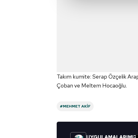
çerezler vasıtasıyla çeşitli kiş
amacıyla kullanılmaktadır. Diğer
reklam/pazarlama faaliyetlerinin
Çerezlere ilişkin tercihlerinizi 
butonuna tıklayabilir,
Çerez Bi
6698 sayılı Kişisel Verilerin 
mevzuata uygun olarak kullanılan
Takım kumite: Serap Özçelik Ara
Çoban ve Meltem Hocaoğlu.
#MEHMET AKIF
UYGULAMALARIMIZ