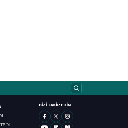
BIZI TAKIP EDIN
O
OL
ETBOL