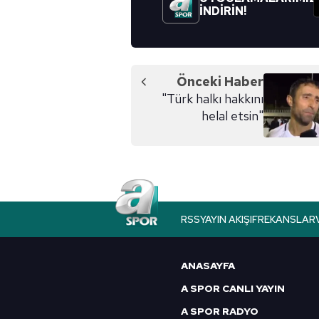
İNDİRİN!
Önceki Haber
"Türk halkı hakkını
helal etsin"
RSS
YAYIN AKIŞI
FREKANSLAR
ANASAYFA
A SPOR CANLI YAYIN
A SPOR RADYO