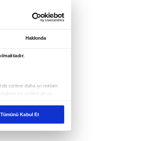
Hakkında
ılmaktadır.
ızda sizlere daha iyi reklam
duğunu ve sizlere en iyi
liyetlerimizi karşılamak
Tümünü Kabul Et
ar gösterilmeyecektir."
çerezler kullanılmaktadır. Bu