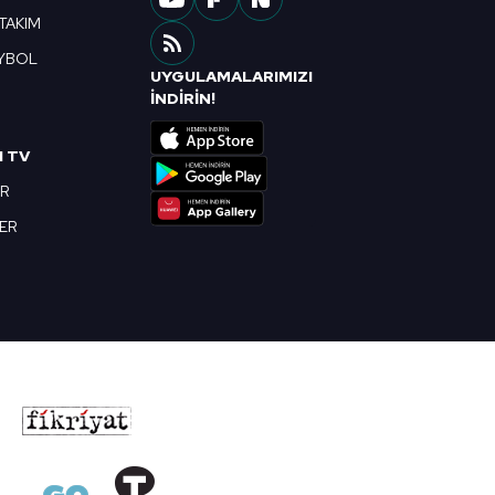
 TAKIM
YBOL
UYGULAMALARIMIZI
R
İNDİRİN!
I TV
OR
BER