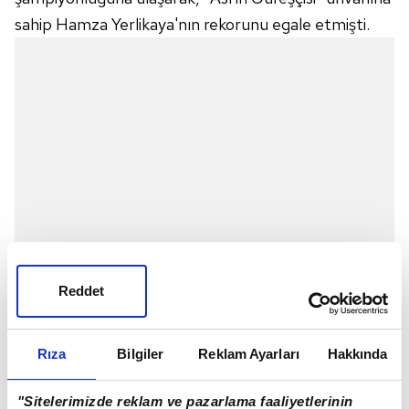
sahip Hamza Yerlikaya'nın rekorunu egale etmişti.
Reddet
"HALKIMIZ DUALARINI EKSİK ETMESİN"
Rıza
Bilgiler
Reklam Ayarları
Hakkında
Budapeşte yolculuğu öncesi AA muhabirine
açıklamada bulunan Rıza Kayaalp, "Rekor için
"Sitelerimizde reklam ve pazarlama faaliyetlerinin