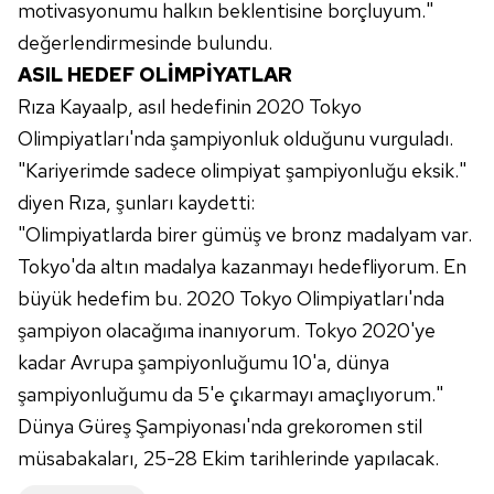
motivasyonumu halkın beklentisine borçluyum."
Sitemizde kendimize ve üçüncü kişilere ait çerezler
değerlendirmesinde bulundu.
kullanılmaktadır. Bu çerezler vasıtasıyla çeşitli kişisel
ASIL HEDEF OLİMPİYATLAR
verileriniz işlenmekte olup gerekli olan çerezler bilgi
Rıza Kayaalp, asıl hedefinin 2020 Tokyo
toplumu hizmetlerinin sunulması amacıyla
kullanılmaktadır. Diğer çerezler, sitemizin daha işlevsel
Olimpiyatları'nda şampiyonluk olduğunu vurguladı.
kılınması ve kişiselleştirilmesi ve sizlere yönelik
"Kariyerimde sadece olimpiyat şampiyonluğu eksik."
reklam/pazarlama faaliyetlerinin yapılması, amaçlarıyla
diyen Rıza, şunları kaydetti:
sınırlı olarak açık rızanız dahilinde kullanılacaktır.
"Olimpiyatlarda birer gümüş ve bronz madalyam var.
Tokyo'da altın madalya kazanmayı hedefliyorum. En
Çerezlere ilişkin tercihlerinizi aşağıda yer alan panel
vasıtasıyla belirleyebilirsiniz. Çerezlere ilişkin detaylı bilgi
büyük hedefim bu. 2020 Tokyo Olimpiyatları'nda
için Ayarlar butonuna tıklayabilir,
Çerez Bilgilendirme
şampiyon olacağıma inanıyorum. Tokyo 2020'ye
Metnimizi
ziyaret edebilirsiniz.
kadar Avrupa şampiyonluğumu 10'a, dünya
şampiyonluğumu da 5'e çıkarmayı amaçlıyorum."
6698 sayılı Kişisel Verilerin Korunması Kanunu uyarınca
hazırlanmış Aydınlatma Metnimizi okumak ve sitemizde
Dünya Güreş Şampiyonası'nda grekoromen stil
ilgili mevzuata uygun olarak kullanılan çerezlerle ilgili bilgi
müsabakaları, 25-28 Ekim tarihlerinde yapılacak.
almak için lütfen
tıklayınız
.