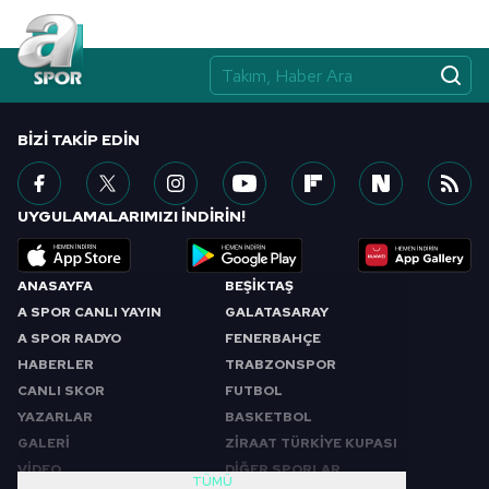
BIZI TAKIP EDIN
UYGULAMALARIMIZI İNDİRİN!
ANASAYFA
BEŞİKTAŞ
A SPOR CANLI YAYIN
GALATASARAY
A SPOR RADYO
FENERBAHÇE
HABERLER
TRABZONSPOR
CANLI SKOR
FUTBOL
YAZARLAR
BASKETBOL
GALERİ
ZİRAAT TÜRKİYE KUPASI
VİDEO
DİĞER SPORLAR
TÜMÜ