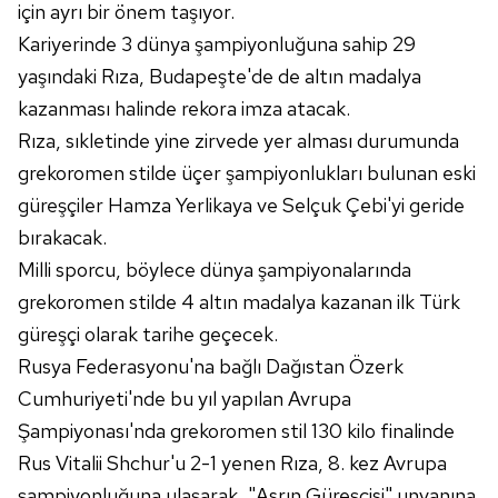
için ayrı bir önem taşıyor.
Kariyerinde 3 dünya şampiyonluğuna sahip 29
yaşındaki Rıza, Budapeşte'de de altın madalya
kazanması halinde rekora imza atacak.
Rıza, sıkletinde yine zirvede yer alması durumunda
grekoromen stilde üçer şampiyonlukları bulunan eski
güreşçiler Hamza Yerlikaya ve Selçuk Çebi'yi geride
bırakacak.
Milli sporcu, böylece dünya şampiyonalarında
grekoromen stilde 4 altın madalya kazanan ilk Türk
güreşçi olarak tarihe geçecek.
Rusya Federasyonu'na bağlı Dağıstan Özerk
Cumhuriyeti'nde bu yıl yapılan Avrupa
Şampiyonası'nda grekoromen stil 130 kilo finalinde
Rus Vitalii Shchur'u 2-1 yenen Rıza, 8. kez Avrupa
şampiyonluğuna ulaşarak, "Asrın Güreşçisi" unvanına