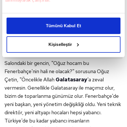
tanımlayarak çalışırlar.
Bu çerezlere izin vermeniz halinde sizlere özel
kişiselleştirilmiş reklamlar sunabilir, sayfalarımızda sizlere
Tümünü Kabul Et
daha iyi reklam deneyimi yaşatabiliriz. Bunu yaparken
amacımızın size daha iyi bir reklam deneyimi sunmak
olduğunu ve sizlere en iyi içerikleri sunabilmek adına
Kişiselleştir
elimizden gelen çabayı gösterdiğimizi ve bu noktada,
reklamların maliyetlerimizi karşılamak noktasında tek gelir
kalemimiz olduğunu sizlere hatırlatmak isteriz.
Salondaki bir gencin, "Oğuz hocam bu
Fenerbahçe'nin hali ne olacak?" sorusuna Oğuz
Her halükârda, kullanıcılar, bu çerezlere izin vermedikleri
Çetin, "Öncelikle Allah
Galatasaray
'a zeval
takdirde, kullanıcılara hedefli reklamlar
vermesin. Genellikle Galatasaray ile maçımız olur,
gösterilmeyecektir."
bizim de toparlanma günümüz olur. Fenerbahçe'de
Sizlere daha iyi bir hizmet sunabilmek için İnternet
yeni başkan, yeni yönetim değişikliği oldu. Yeni teknik
Sitemizde kendimize ve üçüncü kişilere ait çerezler
direktör, yeni altyapı hocaları hepsi yabancı.
kullanılmaktadır. Bu çerezler vasıtasıyla çeşitli kişisel
Türkiye'de bu kadar yabancı insanların
verileriniz işlenmekte olup gerekli olan çerezler bilgi