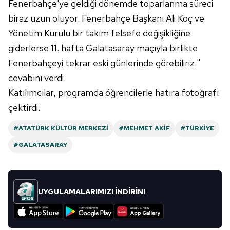
Fenerbahçe'ye geldiği dönemde toparlanma süreci
toplumu hizmetlerinin sunulması amacıyla
kullanılmaktadır. Diğer çerezler, sitemizin daha işlevsel
biraz uzun oluyor. Fenerbahçe Başkanı Ali Koç ve
kılınması ve kişiselleştirilmesi ve sizlere yönelik
Yönetim Kurulu bir takım felsefe değişikliğine
reklam/pazarlama faaliyetlerinin yapılması, amaçlarıyla
giderlerse 11. hafta Galatasaray maçıyla birlikte
sınırlı olarak açık rızanız dahilinde kullanılacaktır.
Fenerbahçeyi tekrar eski günlerinde görebiliriz."
cevabını verdi.
Çerezlere ilişkin tercihlerinizi aşağıda yer alan panel
vasıtasıyla belirleyebilirsiniz. Çerezlere ilişkin detaylı bilgi
Katılımcılar, programda öğrencilerle hatıra fotoğrafı
için Ayarlar butonuna tıklayabilir,
Çerez Bilgilendirme
çektirdi.
Metnimizi
ziyaret edebilirsiniz.
#ATATÜRK KÜLTÜR MERKEZI
#MEHMET AKIF
#TÜRKIYE
6698 sayılı Kişisel Verilerin Korunması Kanunu uyarınca
#GALATASARAY
hazırlanmış Aydınlatma Metnimizi okumak ve sitemizde
ilgili mevzuata uygun olarak kullanılan çerezlerle ilgili bilgi
almak için lütfen
tıklayınız
.
UYGULAMALARIMIZI İNDİRİN!