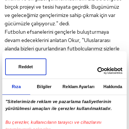
birçok projeyi ve tesisi hayata geçirdik. Bugünümüz
ve geleceğimiz gençlerimize sahip çıkmak için var
gücümüzle çalışıyoruz." dedi.
Futbolun efsanelerini gençlerle buluşturmaya
devam edeceklerini anlatan Okur, "Uluslararası
alanda bizleri gururlandıran futbolcularımız sizlerle
olacak ve deneyimlerini paylaşacaklar. Bütün
faaliyetlerimizin odağında gençlerimizin kötü
Reddet
alışkanlıklardan uzaklaşması var." diye konuştu.
Konuşmaların ardından efsane futbolcular gençlerle
Rıza
Bilgiler
Reklam Ayarları
Hakkında
deneyimlerini paylaştı.
"Sitelerimizde reklam ve pazarlama faaliyetlerinin
yürütülmesi amaçları ile çerezler kullanılmaktadır.
Bu çerezler, kullanıcıların tarayıcı ve cihazlarını