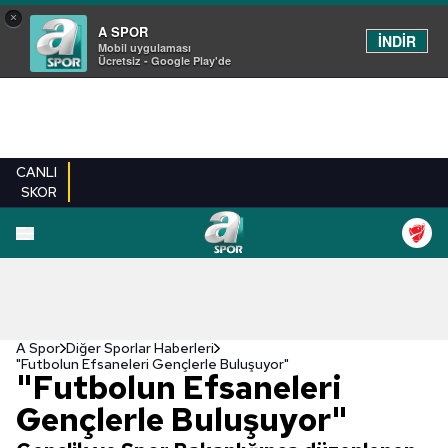
×
A SPOR
İNDİR
Mobil uygulaması
Ücretsiz - Google Play'de
CANLI
SKOR
A Spor
Diğer Sporlar Haberleri
"Futbolun Efsaneleri Gençlerle Buluşuyor"
"Futbolun Efsaneleri
Gençlerle Buluşuyor"