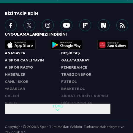
için Ayarlar butonuna tıklayabilir,
Çerez Bilgilendirme
BIZI TAKIP EDIN
Metnimizi
ziyaret edebilirsiniz.
6698 sayılı Kişisel Verilerin Korunması Kanunu uyarınca
UYGULAMALARIMIZI İNDİRİN!
hazırlanmış Aydınlatma Metnimizi okumak ve sitemizde
ilgili mevzuata uygun olarak kullanılan çerezlerle ilgili bilgi
almak için lütfen
tıklayınız
.
ANASAYFA
BEŞİKTAŞ
A SPOR CANLI YAYIN
GALATASARAY
A SPOR RADYO
FENERBAHÇE
HABERLER
TRABZONSPOR
CANLI SKOR
FUTBOL
YAZARLAR
BASKETBOL
GALERİ
ZİRAAT TÜRKİYE KUPASI
VİDEO
DİĞER SPORLAR
TÜMÜ
PROGRAMLAR
VIDEO
SABAH SPORU
FUTBOL
Copyright © 2026 A Spor. Tüm Hakları Saklıdır. Turkuvaz Haberleşme ve
SPOR GÜNDEMİ
BASKETBOL
Yayıncılık A.Ş.