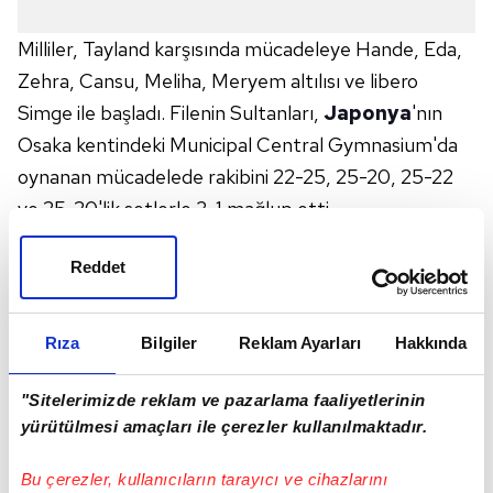
Milliler, Tayland karşısında mücadeleye Hande, Eda,
Zehra, Cansu, Meliha, Meryem altılısı ve libero
Simge ile başladı. Filenin Sultanları,
Japonya
'nın
Osaka kentindeki Municipal Central Gymnasium'da
oynanan mücadelede rakibini 22-25, 25-20, 25-22
ve 25-20'lik setlerle 3-1 mağlup etti.
Bu sonucun ardından Milliler, FIVB Bayanlar Dünya
Reddet
Voleybol Şampiyonası 2. Turu'ndaki ikinci galibiyetine
imza attı. Filenin Sultanları, FIVB Bayanlar Dünya
Voleybol Şampiyonası'nda grubunu ise; 15 puanla 5.
Rıza
Bilgiler
Reklam Ayarları
Hakkında
sırada tamamladı ve turnuvaya veda etti.
"Sitelerimizde reklam ve pazarlama faaliyetlerinin
yürütülmesi amaçları ile çerezler kullanılmaktadır.
Salon: Municipal Central Gymnasium
Hakemler: Denny Lassi (Dominik Cum.), Anderson
Bu çerezler, kullanıcıların tarayıcı ve cihazlarını