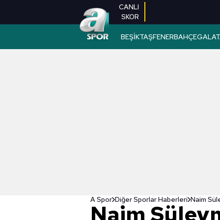
CANLI
SKOR
BEŞİKTAŞ
FENERBAHÇE
GALAT
A Spor
Diğer Sporlar Haberleri
Naim Sül
Naim Süley