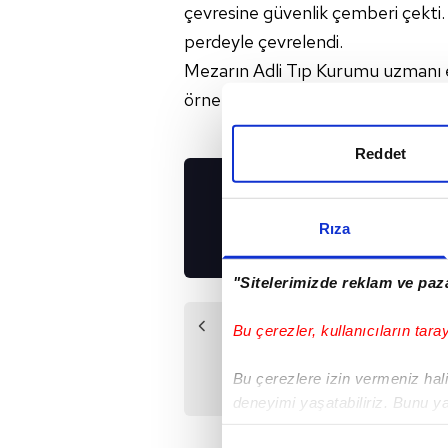
çevresine güvenlik çemberi çekti
perdeyle çevrelendi.
Mezarın Adli Tıp Kurumu uzmanı eşl
örneklerinin alınacağı belirtildi.
Reddet
UYGULAMALARIMIZ
İNDİRİN!
Rıza
"Sitelerimizde reklam ve paza
Önceki Haber
Bu çerezler, kullanıcıların tara
Naim
Süleymanoğlu'nun
Bu çerezlere izin vermeniz halin
mezarı açıldı!
deneyimi yaşatabiliriz. Bunu y
içerikleri sunabilmek adına el