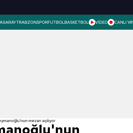
ASARAY
TRABZONSPOR
FUTBOL
BASKETBOL
VİDEO
CANLI YA
eymanoğlu'nun mezarı açılıyor
manoğlu'nun