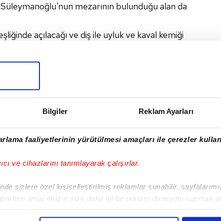
. Süleymanoğlu'nun mezarının bulunduğu alan da
iğinde açılacağı ve diş ile uyluk ve kaval kemiği
I
Bilgiler
Reklam Ayarları
rlama faaliyetlerinin yürütülmesi amaçları ile çerezler kullan
Sonraki Haber
yıcı ve cihazlarını tanımlayarak çalışırlar.
Filenin Sultanları'na
coşkulu karşılama
de sizlere özel kişiselleştirilmiş reklamlar sunabilir, sayfalarım
aparken amacımızın size daha iyi bir reklam deneyimi sunmak ol
imizden gelen çabayı gösterdiğimizi ve bu noktada, reklamların ma