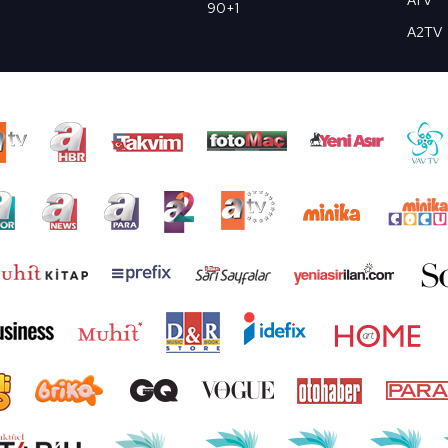
ATV
90+1
A2TV