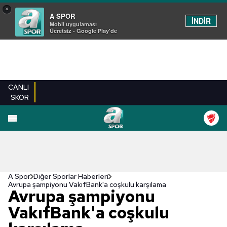
×
A SPOR
İNDİR
Mobil uygulaması
Ücretsiz - Google Play'de
CANLI
SKOR
A Spor
Diğer Sporlar Haberleri
Avrupa şampiyonu VakıfBank'a coşkulu karşılama
Avrupa şampiyonu
VakıfBank'a coşkulu