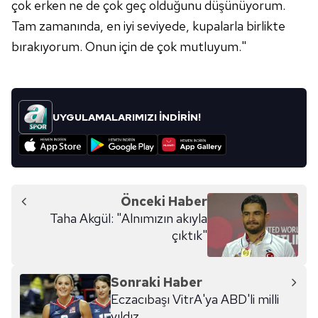
sınırlı olarak açık rızanız dahilinde kullanılacaktır.
çok erken ne de çok geç olduğunu düşünüyorum.
Tam zamanında, en iyi seviyede, kupalarla birlikte
Çerezlere ilişkin tercihlerinizi aşağıda yer alan panel
bırakıyorum. Onun için de çok mutluyum."
vasıtasıyla belirleyebilirsiniz. Çerezlere ilişkin detaylı bilgi
için Ayarlar butonuna tıklayabilir,
Çerez Bilgilendirme
Metnimizi
ziyaret edebilirsiniz.
UYGULAMALARIMIZI İNDİRİN!
6698 sayılı Kişisel Verilerin Korunması Kanunu uyarınca
hazırlanmış Aydınlatma Metnimizi okumak ve sitemizde
ilgili mevzuata uygun olarak kullanılan çerezlerle ilgili bilgi
almak için lütfen
tıklayınız
.
Önceki Haber
Taha Akgül: "Alnımızın akıyla
çıktık"
Sonraki Haber
Eczacıbaşı VitrA'ya ABD'li milli
yıldız