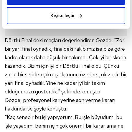
amacımızın size daha iyi bir reklam deneyimi sunmak
olduğunu ve sizlere en iyi içerikleri sunabilmek adına
Kişiselleştir
elimizden gelen çabayı gösterdiğimizi ve bu noktada,
reklamların maliyetlerimizi karşılamak noktasında tek gelir
kalemimiz olduğunu sizlere hatırlatmak isteriz.
Dörtlü Final'deki maçları değerlendiren Gözde, "Zor
Her halükârda, kullanıcılar, bu çerezlere izin vermedikleri
bir yarı final oynadık, finaldeki rakibimiz ise bize göre
takdirde, kullanıcılara hedefli reklamlar
kadro olarak daha düşük bir takımdı. Çok iyi bir skorla
gösterilmeyecektir."
kazandık. Bizim için iyi bir Dörtlü Final oldu. Çünkü
zorlu bir seriden çıkmıştık, onun üzerine çok zorlu bir
Sizlere daha iyi bir hizmet sunabilmek için İnternet
yarı final oynadık. Yine ne kadar iyi bir takım
Sitemizde kendimize ve üçüncü kişilere ait çerezler
kullanılmaktadır. Bu çerezler vasıtasıyla çeşitli kişisel
olduğumuzu gösterdik." şeklinde konuştu.
verileriniz işlenmekte olup gerekli olan çerezler bilgi
Gözde, profesyonel kariyerine son verme kararı
toplumu hizmetlerinin sunulması amacıyla
hakkında ise şöyle konuştu:
kullanılmaktadır. Diğer çerezler, sitemizin daha işlevsel
"Kaç senedir bu işi yapıyorum. Bu işle büyüdüm, bu
kılınması ve kişiselleştirilmesi ve sizlere yönelik
işle yaşadım, benim için çok önemli bir karar ama ne
reklam/pazarlama faaliyetlerinin yapılması, amaçlarıyla