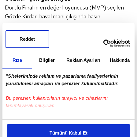
Dörtlü Final'in en değerli oyuncusu (MVP) seçilen
Gözde Kırdar, havalimanı çıkışında basın
mensuplarına yaptığı açıklamada, "Bu bizim 4.
Şampiyonlar Ligi şampiyonluğumuz, dördünü de
Reddet
namağlup kazandık. Gerçekten inanılmaz yorgunum
ama tabii ki çok gururluyuz. İlk defa böyle karşılandık.
Çok mutluyuz, hazırlayan herkese çok teşekkür
Rıza
Bilgiler
Reklam Ayarları
Hakkında
ediyoruz." ifadelerini kullandı.
"Sitelerimizde reklam ve pazarlama faaliyetlerinin
yürütülmesi amaçları ile çerezler kullanılmaktadır.
Bu çerezler, kullanıcıların tarayıcı ve cihazlarını
tanımlayarak çalışırlar.
Bu çerezlere izin vermeniz halinde sizlere özel
kişiselleştirilmiş reklamlar sunabilir, sayfalarımızda sizlere
Tümünü Kabul Et
daha iyi reklam deneyimi yaşatabiliriz. Bunu yaparken