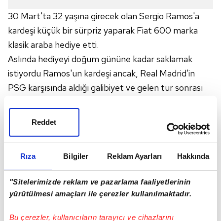
30 Mart'ta 32 yaşına girecek olan Sergio Ramos'a
kardeşi küçük bir sürpriz yaparak Fiat 600 marka
klasik araba hediye etti.
Aslında hediyeyi doğum gününe kadar saklamak
istiyordu Ramos'un kardeşi ancak, Real Madrid'in
PSG karşısında aldığı galibiyet ve gelen tur sonrası
fazla beklemek istemedi.
Ramos da aldığı hediyeyle hemen yollara düştü.
Reddet
Yıldız oyuncu aracıyla çekindiği fotoğrafları
instagram hesabından paylaşırken altına "Klasik
Rıza
Bilgiler
Reklam Ayarları
Hakkında
arabalar asla ölmez. Erken doğum günü hediyesi.
Seni seviyorum kardeşim" mesajını düştü.
"Sitelerimizde reklam ve pazarlama faaliyetlerinin
Yan tarafında SR4 (Sergio Ramos ve forma
yürütülmesi amaçları ile çerezler kullanılmaktadır.
numarası) logosu da bulunan klasik arabanın
benzerlerinin ikinci el fiyatı 50 bin ile 300 bin
Bu çerezler, kullanıcıların tarayıcı ve cihazlarını