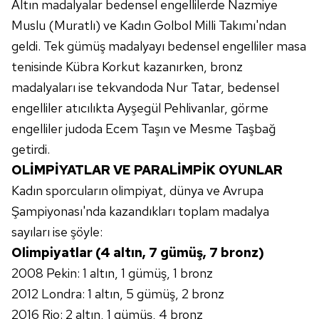
Altın madalyalar bedensel engellilerde Nazmiye
ilgili mevzuata uygun olarak kullanılan çerezlerle ilgili bilgi
Muslu (Muratlı) ve Kadın Golbol Milli Takımı'ndan
almak için lütfen
tıklayınız
.
geldi. Tek gümüş madalyayı bedensel engelliler masa
tenisinde Kübra Korkut kazanırken, bronz
madalyaları ise tekvandoda Nur Tatar, bedensel
engelliler atıcılıkta Ayşegül Pehlivanlar, görme
engelliler judoda Ecem Taşın ve Mesme Taşbağ
getirdi.
OLİMPİYATLAR VE
PARALİMPİK
OYUNLAR
Kadın sporcuların olimpiyat, dünya ve Avrupa
Şampiyonası'nda kazandıkları toplam madalya
sayıları ise şöyle:
Olimpiyatlar (4 altın, 7 gümüş, 7 bronz)
2008 Pekin: 1 altın, 1 gümüş, 1 bronz
2012 Londra: 1 altın, 5 gümüş, 2 bronz
2016 Rio: 2 altın, 1 gümüş, 4 bronz