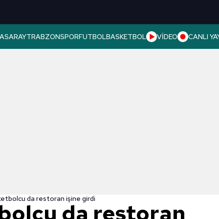
ASARAY
TRABZONSPOR
FUTBOL
BASKETBOL
VİDEO
CANLI YA
etbolcu da restoran işine girdi
bolcu da restoran