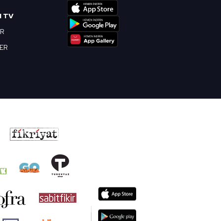
I TV
OR
BER