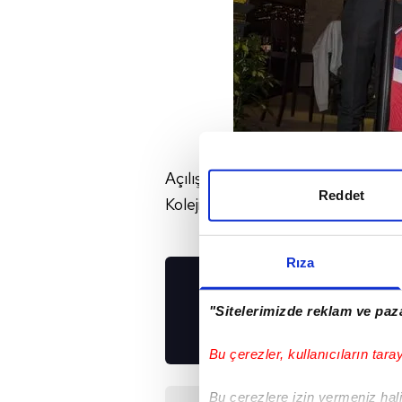
Açılışta milli basketbolcuyu eski 
Reddet
Koleji Spor Kulübü'nün oyuncuları
Rıza
UYGULAMALARIMIZ
"Sitelerimizde reklam ve paza
İNDİRİN!
Bu çerezler, kullanıcıların tara
Bu çerezlere izin vermeniz halin