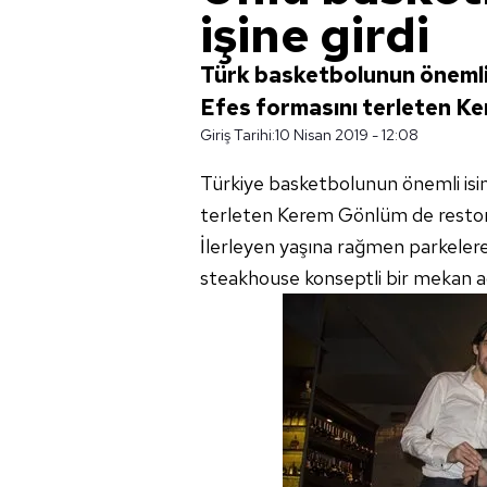
işine girdi
Türk basketbolunun önemli 
Efes formasını terleten Ke
Giriş Tarihi:
10 Nisan 2019 - 12:08
Türkiye basketbolunun önemli isim
terleten Kerem Gönlüm de restoran
İlerleyen yaşına rağmen parkeler
steakhouse konseptli bir mekan aç