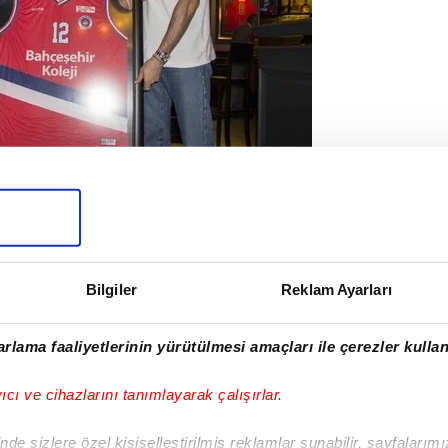
arkadaşları ve şu anda formasını giydiği Bahçeşehir
 da yalnız bırakmadı.
Bilgiler
Reklam Ayarları
I
rlama faaliyetlerinin yürütülmesi amaçları ile çerezler kullan
yıcı ve cihazlarını tanımlayarak çalışırlar.
de sizlere özel kişiselleştirilmiş reklamlar sunabilir, sayfalarım