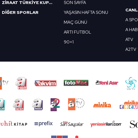
ZİRAAT TÜRKİYE KUPASI
SON SAYFA
CANL
DİĞER SPORLAR
YAŞASIN HAFTA SONU
A SP
MAÇ GÜNÜ
A HA
ARTI FUTBOL
ATV
90+1
A2TV