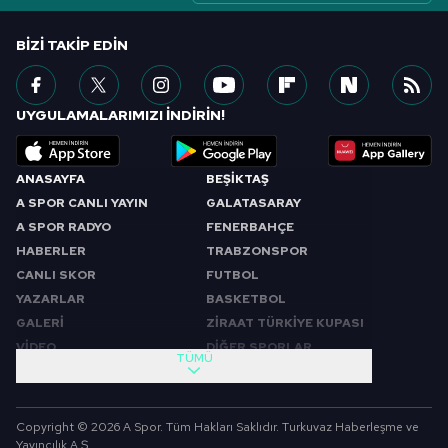
BIZI TAKIP EDIN
UYGULAMALARIMIZI İNDİRİN!
ANASAYFA
BEŞİKTAŞ
A SPOR CANLI YAYIN
GALATASARAY
A SPOR RADYO
FENERBAHÇE
HABERLER
TRABZONSPOR
CANLI SKOR
FUTBOL
YAZARLAR
BASKETBOL
GALERİ
ZİRAAT TÜRKİYE KUPASI
VİDEO
DİĞER SPORLAR
TÜMÜ
PROGRAMLAR
VIDEO
SABAH SPORU
FUTBOL
Copyright © 2026 A Spor. Tüm Hakları Saklıdır. Turkuvaz Haberleşme ve
SPOR GÜNDEMİ
BASKETBOL
Yayıncılık A.Ş.