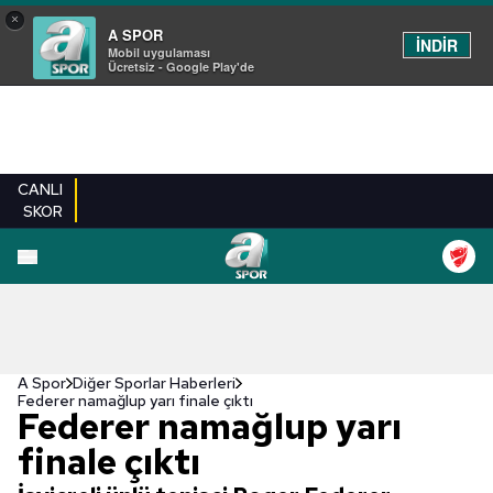
×
A SPOR
İNDİR
Mobil uygulaması
Ücretsiz - Google Play'de
CANLI
SKOR
A Spor
Diğer Sporlar Haberleri
Federer namağlup yarı finale çıktı
Federer namağlup yarı
finale çıktı