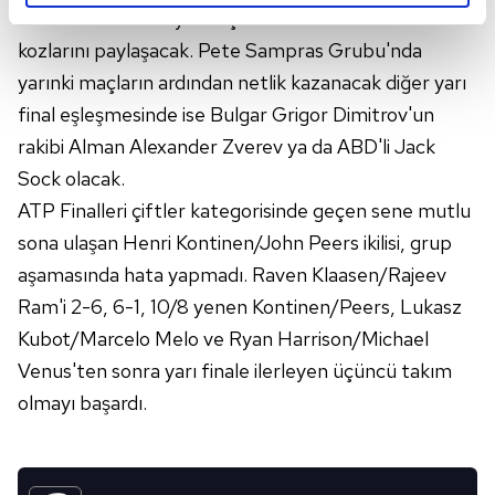
Dominic Thiem veya Belçikalı David Goffin ile
reklamların maliyetlerimizi karşılamak noktasında tek gelir
kalemimiz olduğunu sizlere hatırlatmak isteriz.
kozlarını paylaşacak. Pete Sampras Grubu'nda
yarınki maçların ardından netlik kazanacak diğer yarı
Her halükârda, kullanıcılar, bu çerezlere izin vermedikleri
final eşleşmesinde ise Bulgar Grigor Dimitrov'un
takdirde, kullanıcılara hedefli reklamlar
rakibi Alman Alexander Zverev ya da ABD'li Jack
gösterilmeyecektir."
Sock olacak.
Sizlere daha iyi bir hizmet sunabilmek için İnternet
ATP Finalleri çiftler kategorisinde geçen sene mutlu
Sitemizde kendimize ve üçüncü kişilere ait çerezler
sona ulaşan Henri Kontinen/John Peers ikilisi, grup
kullanılmaktadır. Bu çerezler vasıtasıyla çeşitli kişisel
aşamasında hata yapmadı. Raven Klaasen/Rajeev
verileriniz işlenmekte olup gerekli olan çerezler bilgi
Ram'i 2-6, 6-1, 10/8 yenen Kontinen/Peers, Lukasz
toplumu hizmetlerinin sunulması amacıyla
kullanılmaktadır. Diğer çerezler, sitemizin daha işlevsel
Kubot/Marcelo Melo ve Ryan Harrison/Michael
kılınması ve kişiselleştirilmesi ve sizlere yönelik
Venus'ten sonra yarı finale ilerleyen üçüncü takım
reklam/pazarlama faaliyetlerinin yapılması, amaçlarıyla
olmayı başardı.
sınırlı olarak açık rızanız dahilinde kullanılacaktır.
Çerezlere ilişkin tercihlerinizi aşağıda yer alan panel
vasıtasıyla belirleyebilirsiniz. Çerezlere ilişkin detaylı bilgi